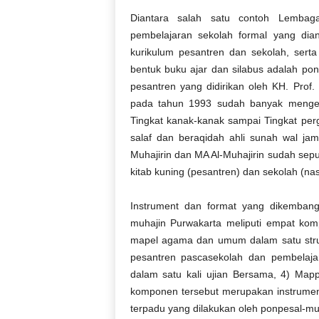
Diantara
salah
satu
contoh
Lembaga
pembelajaran
sekolah
formal yang
dia
kurikulum
pesantren
dan
sekolah
,
serta
bentuk
buku
ajar dan
silabus
adalah
po
pesantren
yang
didirikan
oleh
KH. Prof.
pada
tahun
1993
sudah
banyak
menge
Tingkat
kanak-kanak
sampai
Tingkat
per
s
alaf
dan b
eraqidah
a
hli
s
unah
w
al
j
am
Muhajirin
dan MA Al-
Muhajirin
sudah
sepu
kitab
kuning
(
pesantren
) dan
sekolah
(
nas
Instrument
dan format
yang
dikemban
muhajin
Purwakarta
meliputi
empat
kom
mapel
agama dan
umum
dalam
satu
str
pesantren
pasca
sekola
h
dan
pembelaja
dalam
satu
kali
ujian
Bersama, 4)
Mapp
komponen
tersebut
merupakan
instrume
terpadu
yang
dilakukan
oleh
ponpes
al-
muh