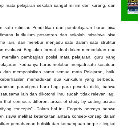
ap
mata
pelajaran
sekolah
sangat minim dan
kurang
, dan
am
satu
rutinitas
Pendidikan dan
pembelajaran
harus
bisa
dimana
kurikulum
pesantren
dan
sekolah
misalnya
bisa
ma
lain, dan
melebur
menjadu
satu
dalam
satu
struktur
dan
evaluasi
.
Begitulah
format ideal
dalam
memadukan
dua
n
memilah
pembagian
posisi
mata
pelajaran
, guru yang
elajaran
,
keduanya
harus
melebur
menjadi
satu
kesatuan
n dan
memposisikan
sama
semua
mata
Pelajaran,
baik
keberhasilan
memadukan
dua
kurikulum
yang
berbeda
,
ahirkan
paradigma
baru
bagi
para
peserta
didik
,
bahwa
satu
sama
lain dan
dikotomi
ilmu
sudah
tidak
relevan
lagi
.
m that connects different areas of study by cutting across
ifying
concepts
”.
Dalam
hal
ini
,
Fogarty
percaya
bahwa
an
siswa
melihat
keterkaitan
antara
konsep-konsep
dalam
atkan
pemahaman
holistik
dan
kemampuan
berpikir
tingkat