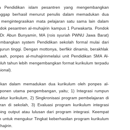
 Pendidikan
islam
pesantren
yang
mengembangkan
nggap
berhasil
menurut
penulis
dalam
memadukan
dua
mengintegrasikan
mata
pelajaran
satu
sama
lain
dalam
ndok
pesantren
al-
muhajirin
kampus
1 Purwakarta.
Pondok
 Dr. Abun Bunyamin, MA (rois
syuriah
PWNU Jawa Barat)
mbangkan
system Pendidikan
sekolah
formal
mulai
dari
gurun
tinggi
.
Dengan
mottonya
,
b
erfikir
d
inamis
,
b
erakhlak
aah
,
ponpes
al-
muhajirin
melalui
unit Pendidikan SMA Al-
luh
tahun
lebih
mengembangkan
format
kurikulum
terpadu
ional
).
gkan
dalam
memadukan
dua
kurikulum
oleh
ponpes
al-
ponen
utama
pengembangan
,
yaitu
; 1)
Integrasi
r
umpun
uktur
kurikulum
, 2)
Singkronisasi
program
pembelajaran
di
ran
di
sekolah
, 3)
Evaluasi
program
kurikulum
integrasi
ing o
utput
atau
lulusan
dari
program
integrasi
.
Keempat
n
untuk
mengukur
Tingkat
keberhasilan
program
kurikulum
ajirin
.