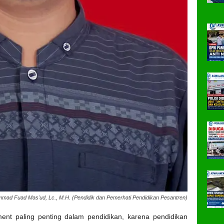
mad Fuad Mas'ud, Lc., M.H. (Pendidik dan Pemerhati Pendidikan Pesantren)
ment paling
penting
dalam
pendidikan
,
karena
pendidikan