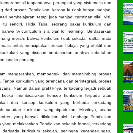
komprehensif
tanpa
adanya
perangkat
yang
sistematis
dan
ng
dari
proses
Pendidikan,
karena
ia
tidak h
anya
menjadi
teri
pembelajaran
,
tetapi
juga
menjadi
cerminan
nilai
,
visi
,
n
itu
sendiri
.
Hilda Taba,
seorang
pakar
kurikulum
dan
n
bahwa
“A curriculum is a plan for learning
”.
Berdasarkan
enang
merah
,
bahwa
kurikulum
tidak
sekadar
daftar
mata
ematis
untuk
menciptakan
proses
belajar
yang
efektif
dan
kurikulum
yang
disusun
berdasarkan
analisis
kebutuhan
kan
jangka
panjang
.
lam
mengarahkan
,
membentuk
, dan
membimbing
proses
n
.
Tanpa
kurikulum
yang
terencana
dan
terintegrasi
, proses
evansi
.
Namun
dalam
praktiknya
, terkada
ng
terjadi
sebuah
ketika
membicarakan
konsep
kurikulum
terpadu
atau
kan
dua
konsep
kurikulum
yang
berbeda
terkadang
ah
satu
dari
kurikulum
yang
dipadukan
.
Misalnya
,
usaha
antren
yang
banyak
dilakukan
oleh Lembaga Pendidikan
n
yang
melaksankan
Pendidikan
sekolah
formal,
terkadang
i
daripada
kurikulum
sekolah
,
sehingga
kecenderungan
,