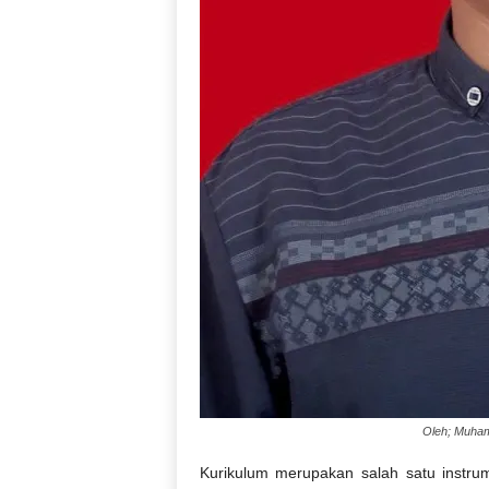
Oleh; Muham
Kurikulum
merupakan
salah
satu
instru