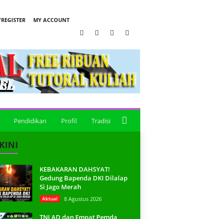
REGISTER
MY ACCOUNT
Pendidikan
Profil
Tradisi
KINI
KEBAKARAN DAHSYAT!
Gedung Bapenda DKI Dilalap
Si Jago Merah
Aktual
8 Agustus 2026
TNI AD dan Empat Pemda