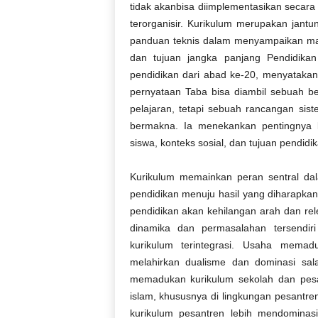
tidak
akan
bisa
diimplementasikan
secara
terorganisir
.
Kurikulum
merupakan
jantu
panduan
teknis
dalam
menyampaikan
ma
dan
tujuan
jangka
panjang
Pendidika
pendidikan
dari
abad
ke-20,
menyataka
pernyataan
Taba
bisa
diambil
sebuah
b
pelajaran
,
tetapi
sebuah
rancangan
sist
bermakna
.
Ia
menekankan
pentingnya
siswa
,
konteks
sosial
, dan
tujuan
pendidi
K
urikulum
memainkan
peran
sentral
da
pendidikan
menuju
hasil
yang
diharapka
pendidikan
akan
kehilangan
arah
dan
rel
dinamika
dan
permasalahan
tersendiri
kurikulum
terintegrasi
. Usaha
memadu
melahirkan
dualisme
dan
dominasi
sal
memadukan
kurikulum
sekolah
dan
pes
islam
,
khususnya
di
lingkungan
pesantre
kurikulum
pesantren
lebih
mendominas