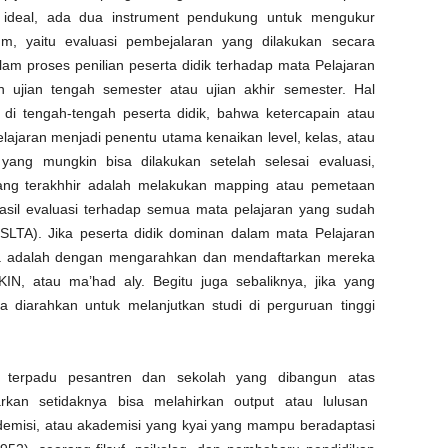
ideal,
ada
dua instrument
pendukung
untuk
mengukur
um
,
yaitu
evaluasi
pembejalaran
yang
dilakukan
secara
lam
proses
penilian
peserta
didik
terhadap
mata
Pelajaran
n
ujian
tengah
semester
atau
ujian
akhir
semester. Hal
di
tengah-tengah
peserta
didik
,
bahwa
ketercapain
atau
lajaran
menjadi
penentu
utama
kenaikan
level,
kelas
,
atau
yang
mungkin
bisa
dilakukan
setelah
selesai
evaluasi
,
ang
terakhhir
adalah
melakukan
mapping
atau
pemetaan
asil
evaluasi
terhadap
semua
mata
pelajaran
yang
sudah
SLTA). Jika
peserta
didik
dominan
dalam
mata
Pelajaran
a
adalah
dengan
mengarahkan
dan
mendaftarkan
mereka
KIN,
atau
ma’had
aly
.
Begitu
juga
sebaliknya
,
jika
yang
a
diarahkan
untuk
melanjutkan
studi
di
perguruan
tinggi
t
erpadu
p
esantren
dan
s
ekolah
yang
dibangun
atas
arkan
setidaknya
bisa
melahirkan
output
atau
lulusan
demisi
,
atau
akademisi
yang
kyai
yang
mampu
beradaptasi