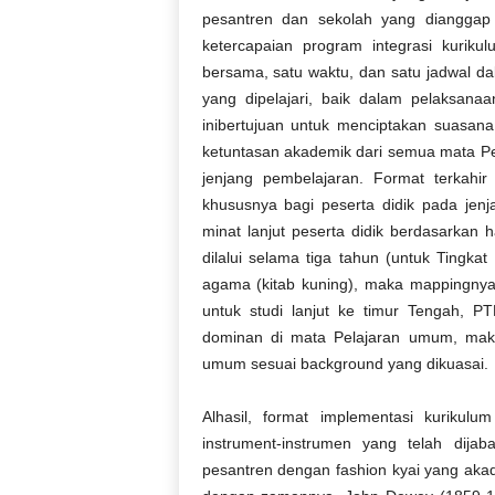
pesantren
dan
sekolah
yang
dianggap
ketercapaian
program
integrasi
kurikul
bersama
, satu waktu, dan
satu
jadwal
da
yang
dipelajari
,
baik
dalam
pelaksanaa
ini
bertujuan
untuk
menciptakan
suasana
ketuntasan
akademik
dari
semua
mata
Pe
jenjang
pembelajaran
.
Format
terkahir
khususnya
bagi
peserta
didik
pada jenj
minat
lanjut
peserta
didik
berdasarkan
h
dilalui
selama
tiga
tahun
(
untuk
Tingkat 
agama (kitab
kuning
),
maka
mappingny
untuk
studi
lanjut
ke
timur
Tengah, PT
dominan
di
mata
Pelajaran
umum
,
mak
umum
sesuai
background yang
dikuasai
.
Alhasil
, format
i
mplementasi
k
urikulum
instrument-
instrumen
yang
telah
dijab
pesantren
dengan
fashion kyai
yang
aka