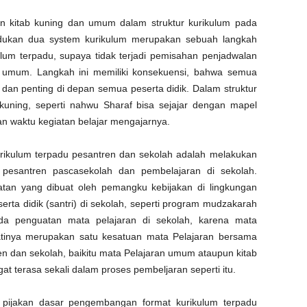
n kitab
kuning
dan
umum
dalam
struktur
kurikulum
pada
ukan
dua system
kurikulum
merupakan
sebuah
langkah
ulum
terpadu
,
supaya
tidak
terjadi
pemisahan
penjadwalan
n
umum
. Langkah
ini
memiliki
konsekuensi
,
bahwa
semua
dan
penting
di
depan
semua
peserta
didik
. Dalam
struktur
kuning
,
seperti
nahwu
Sharaf
bisa
sejajar dengan ma
pel
an
waktu
kegiatan
belajar
mengajarnya
.
rikulum
terpadu
pesantren
dan
sekolah
adalah
melakukan
i
pesantren
pasca
sekolah
dan
pembelajaran
di
sekolah
.
atan
yang
dibuat
oleh
pemangku
kebijakan
di
lingkungan
serta
didik
(
santri
) di
sekolah
,
seperti
program
mudzakarah
da
penguatan
mata
pelajaran
di
sekolah
,
karena
mata
tinya
merupakan
satu
kesatuan
mata
Pelajaran
b
ersama
en
dan
sekolah
,
baik
itu
mata
Pelajaran
umum
ataupun
kitab
gat
terasa
sekali
dalam
proses
pembeljaran
seperti
itu
.
pijakan
dasar
pengembangan
format
kurikulum
terpadu