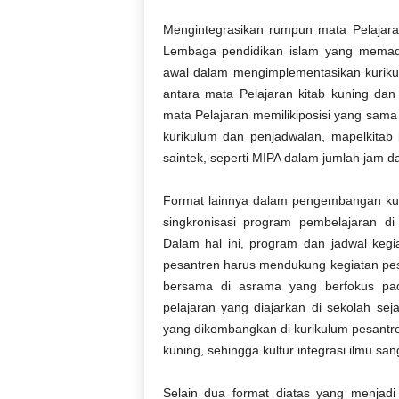
Mengintegrasikan
rumpun
mata
Pelajara
Lembaga
pendidikan
islam
yang
memad
awal
dalam
mengimplementasikan
kurik
antara
mata
Pelajaran kitab
kuning
da
mata Pelajaran
memiliki
posisi
yang
sama
kurikulum
dan
penjadwalan
,
mapel
kitab
saintek
,
seperti
MIPA
dalam
jumlah
jam d
Format
lainnya
dalam
pengembangan
ku
s
ingkronisasi
program
pembelajaran
d
Dalam
hal
ini
, program dan
jadwal
kegi
pesantren
harus
mendukung
kegiatan
pe
bersama
di asrama yang
berfokus
pa
pelajaran
yang
diajarkan
di
sekolah
seja
yang
dikembangkan
di
kurikulum
pesantr
kuning
,
sehingga
kultur
integrasi
ilmu
san
Selain dua format
diatas
yang
menjadi