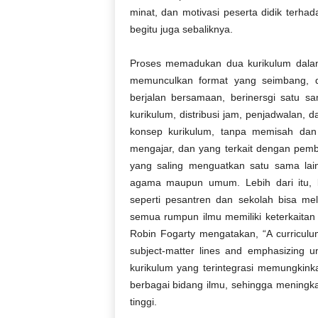
minat
, dan
motivasi
peserta
didik
terhad
begitu
juga
sebaliknya
.
Proses
m
emadukan
dua
kurikulum
dal
memunculkan
format yang
seimbang
,
berjalan
bersamaan
,
berinersgi
satu
sa
kurikulum
,
distribusi
jam,
penjadwalan
, 
konsep
kurikulum
,
tanpa
memisah
da
mengajar
, dan yang
terkait
dengan
pemb
yang
saling
menguatkan
satu
sama
lai
agama
maupun
umum
.
Lebih
dari
itu
,
seperti
pesantren
dan
sekolah
bisa
mel
semua
rumpun
ilmu
memiliki
keterkaitan
Robin Fogarty
mengatakan
,
“A curriculu
subject-matter lines and emphasizing un
kurikulum
yang
terintegrasi
memungkink
berbagai
bidang
ilmu
,
sehingga
meningk
tinggi
.