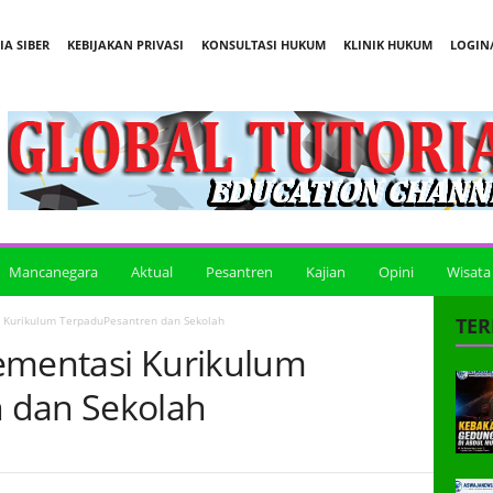
A SIBER
KEBIJAKAN PRIVASI
KONSULTASI HUKUM
KLINIK HUKUM
LOGIN/
Mancanegara
Aktual
Pesantren
Kajian
Opini
Wisata
 Kurikulum TerpaduPesantren dan Sekolah
TER
ementasi Kurikulum
 dan Sekolah