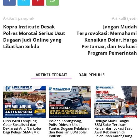
Artikulli paraprak
Artikulli tjetër
Kopra Institute Desak
Jangan Mudah
Polres Morotai Serius Usut
Terprovokasi: Memahami
Dugaan Judi Online yang
Kenaikan Dolar, Harga
Libatkan Sekda
Pertamax, dan Evaluasi
Program Pemerintah
ARTIKEL TERKAIT
DARI PENULIS
DPW PANI Lampung
Insiden Karangsong,
Diduga! Mobil Tangki
Gelar Sosialisasi dan
Polisi Didesak Usut
BBM Solar Terekam
Deklarasi Anti Narkoba
Tuntas Dugaan Kelalaian
Keluar dari Lokasi Saat
bagi Pelajar SMA-SMK
dan Keaslian BBM Solar
Awal Kebakaran di
Industri
Pelabuhan Karangsong