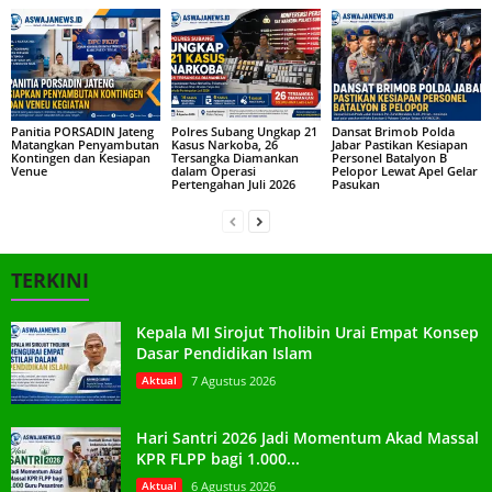
Panitia PORSADIN Jateng
Polres Subang Ungkap 21
Dansat Brimob Polda
Matangkan Penyambutan
Kasus Narkoba, 26
Jabar Pastikan Kesiapan
Kontingen dan Kesiapan
Tersangka Diamankan
Personel Batalyon B
Venue
dalam Operasi
Pelopor Lewat Apel Gelar
Pertengahan Juli 2026
Pasukan
TERKINI
Kepala MI Sirojut Tholibin Urai Empat Konsep
Dasar Pendidikan Islam
Aktual
7 Agustus 2026
Hari Santri 2026 Jadi Momentum Akad Massal
KPR FLPP bagi 1.000...
Aktual
6 Agustus 2026