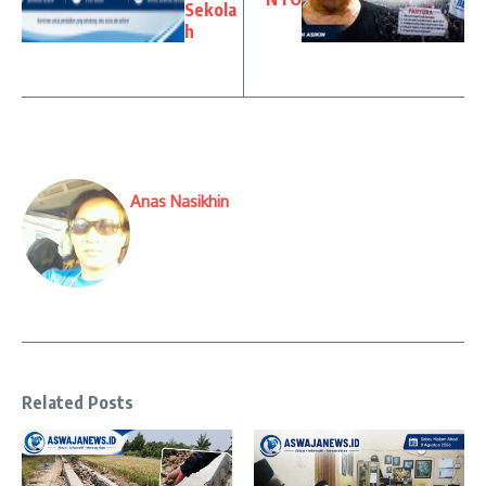
Sekola
h
Anas Nasikhin
Related Posts