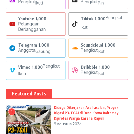
Pengikut
Pengikut
Ikuti
Pin
Pengikut
Youtube
1,000
Tiktok
1,000
Pelanggan
Ikuti
Berlangganan
Telegram
1,000
Soundcloud
1,000
Anggota
Pengikut
Gabung
Ikuti
Pengikut
Vimeo
1,000
Dribbble
1,000
Pengikut
Ikuti
Ikuti
Featured Posts
Diduga Dikerjakan Asal-asalan, Proyek
1
Irigasi P3-TGAI di Desa Kroya Indramayu
Diprotes Warga karena Rapuh
9 Agustus 2026