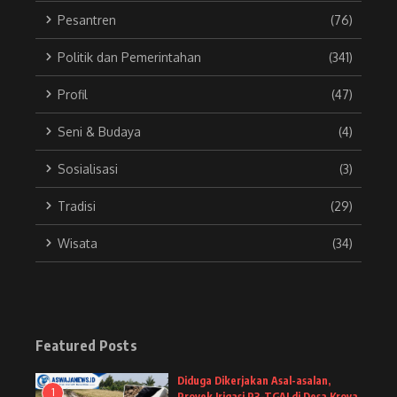
Pesantren
(76)
Politik dan Pemerintahan
(341)
Profil
(47)
Seni & Budaya
(4)
Sosialisasi
(3)
Tradisi
(29)
Wisata
(34)
Featured Posts
Diduga Dikerjakan Asal-asalan,
1
Proyek Irigasi P3-TGAI di Desa Kroya