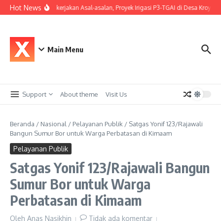
Lewati ke konten
Hot News
Diduga Dikerjakan Asal-asalan, Proyek Irigasi P3-TGAI di Desa Kroya 
Main Menu
Support
About theme
Visit Us
Beranda
/
Nasional
/
Pelayanan Publik
/
Satgas Yonif 123/Rajawali
Bangun Sumur Bor untuk Warga Perbatasan di Kimaam
Pelayanan Publik
Satgas Yonif 123/Rajawali Bangun
Sumur Bor untuk Warga
Perbatasan di Kimaam
Oleh
Anas Nasikhin
Tidak ada komentar