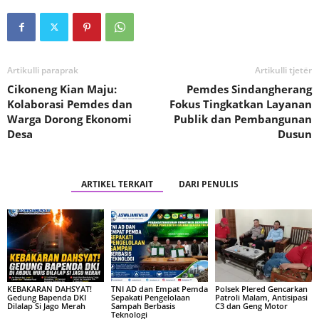
Artikulli paraprak
Artikulli tjetër
Cikoneng Kian Maju:
Pemdes Sindangherang
Kolaborasi Pemdes dan
Fokus Tingkatkan Layanan
Warga Dorong Ekonomi
Publik dan Pembangunan
Desa
Dusun
ARTIKEL TERKAIT
DARI PENULIS
KEBAKARAN DAHSYAT!
TNI AD dan Empat Pemda
Polsek Plered Gencarkan
Gedung Bapenda DKI
Sepakati Pengelolaan
Patroli Malam, Antisipasi
Dilalap Si Jago Merah
Sampah Berbasis
C3 dan Geng Motor
Teknologi