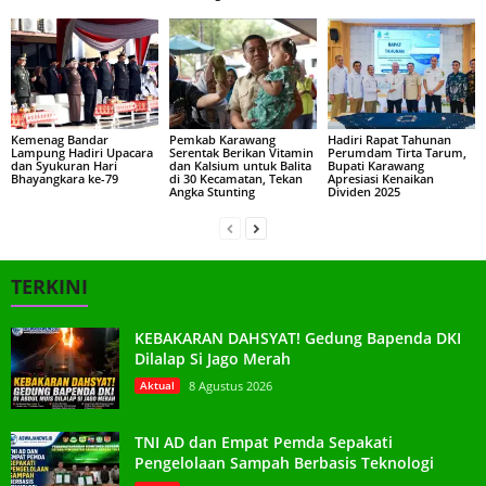
Kemenag Bandar
Pemkab Karawang
Hadiri Rapat Tahunan
Lampung Hadiri Upacara
Serentak Berikan Vitamin
Perumdam Tirta Tarum,
dan Syukuran Hari
dan Kalsium untuk Balita
Bupati Karawang
Bhayangkara ke-79
di 30 Kecamatan, Tekan
Apresiasi Kenaikan
Angka Stunting
Dividen 2025
TERKINI
KEBAKARAN DAHSYAT! Gedung Bapenda DKI
Dilalap Si Jago Merah
Aktual
8 Agustus 2026
TNI AD dan Empat Pemda Sepakati
Pengelolaan Sampah Berbasis Teknologi