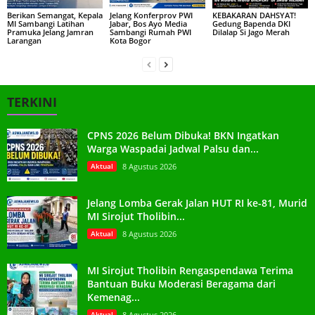
Berikan Semangat, Kepala
Jelang Konferprov PWI
KEBAKARAN DAHSYAT!
MI Sambangi Latihan
Jabar, Bos Ayo Media
Gedung Bapenda DKI
Pramuka Jelang Jamran
Sambangi Rumah PWI
Dilalap Si Jago Merah
Larangan
Kota Bogor
TERKINI
CPNS 2026 Belum Dibuka! BKN Ingatkan
Warga Waspadai Jadwal Palsu dan...
Aktual
8 Agustus 2026
Jelang Lomba Gerak Jalan HUT RI ke-81, Murid
MI Sirojut Tholibin...
Aktual
8 Agustus 2026
MI Sirojut Tholibin Rengaspendawa Terima
Bantuan Buku Moderasi Beragama dari
Kemenag...
Aktual
8 Agustus 2026