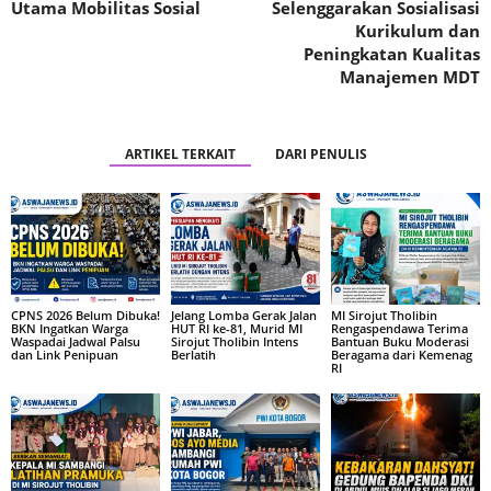
Utama Mobilitas Sosial
Selenggarakan Sosialisasi
Kurikulum dan
Peningkatan Kualitas
Manajemen MDT
ARTIKEL TERKAIT
DARI PENULIS
CPNS 2026 Belum Dibuka!
Jelang Lomba Gerak Jalan
MI Sirojut Tholibin
BKN Ingatkan Warga
HUT RI ke-81, Murid MI
Rengaspendawa Terima
Waspadai Jadwal Palsu
Sirojut Tholibin Intens
Bantuan Buku Moderasi
dan Link Penipuan
Berlatih
Beragama dari Kemenag
RI