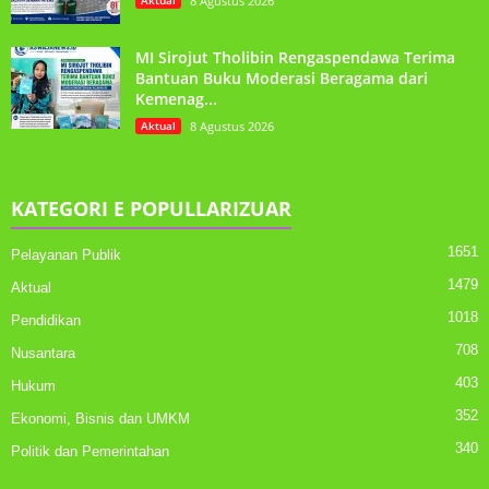
Aktual
8 Agustus 2026
MI Sirojut Tholibin Rengaspendawa Terima
Bantuan Buku Moderasi Beragama dari
Kemenag...
Aktual
8 Agustus 2026
KATEGORI E POPULLARIZUAR
1651
Pelayanan Publik
1479
Aktual
1018
Pendidikan
708
Nusantara
403
Hukum
352
Ekonomi, Bisnis dan UMKM
340
Politik dan Pemerintahan