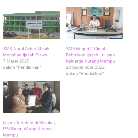
SMK Nurul Azhar Masih
SMA Negeri 2 Cimahi
Menahan Ijazah Siswa
Bebaskan Ijazah Lulusan
7 Maret 2025
Keluarga Kurang Mampu
dalam "Pendidikan"
20 September 2022
dalam "Pendidikan"
Ijazah Tertahan di Sekolah,
PSI Bantu Warga Kurang
Mampu