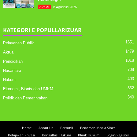
Aktual
8 Agustus 2026
KATEGORI E POPULLARIZUAR
1651
Pelayanan Publik
1479
Aktual
1018
Pendidikan
708
Nusantara
403
Hukum
352
Ekonomi, Bisnis dan UMKM
340
Politik dan Pemerintahan
Home
About Us
Personil
Pedoman Media Siber
Kebijakan Privasi
Konsultasi Hukum
Klinik Hukum
Login/Register