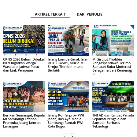
ARTIKEL TERKAIT
DARI PENULIS
CPNS 2026 Belum Dibuka!
Jelang Lomba Gerak Jalan
MI Sirojut Tholibin
BKN Ingatkan Warga
HUT RI ke-81, Murid MI
Rengaspendawa Terima
Waspadai Jadwal Palsu
Sirojut Tholibin Intens
Bantuan Buku Moderasi
dan Link Penipuan
Berlatih
Beragama dari Kemenag
RI
Berikan Semangat, Kepala
Jelang Konferprov PWI
TNI AD dan Empat Pemda
MI Sambangi Latihan
Jabar, Bos Ayo Media
Sepakati Pengelolaan
Pramuka Jelang Jamran
Sambangi Rumah PWI
Sampah Berbasis
Larangan
Kota Bogor
Teknologi