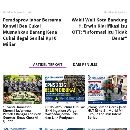
Artikulli paraprak
Artikulli tjetër
Pemdaprov Jabar Bersama
Wakil Wali Kota Bandung
Kanwil Bea Cukai
H. Erwin Klarifikasi Isu
Musnahkan Barang Kena
OTT: “Informasi Itu Tidak
Cukai Ilegal Senilai Rp10
Benar”
Miliar
ARTIKEL TERKAIT
DARI PENULIS
19 Santri Rancasari
CPNS 2026 Belum Dibuka!
Jelang Lomba Gerak Jalan
Khotmil Juz’amma,
BKN Ingatkan Warga
HUT RI ke-81, Murid MI
Pemdes Bangga Lahirkan
Waspadai Jadwal Palsu
Sirojut Tholibin Intens
Generasi Emas Cinta Al-
dan Link Penipuan
Berlatih
Qur’an