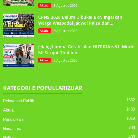
Aktual
8 Agustus 2026
CPNS 2026 Belum Dibuka! BKN Ingatkan
Warga Waspadai Jadwal Palsu dan...
Aktual
8 Agustus 2026
Jelang Lomba Gerak Jalan HUT RI ke-81, Murid
MI Sirojut Tholibin...
Aktual
8 Agustus 2026
KATEGORI E POPULLARIZUAR
1652
Pelayanan Publik
1480
Aktual
1019
Pendidikan
709
Nusantara
403
Hukum