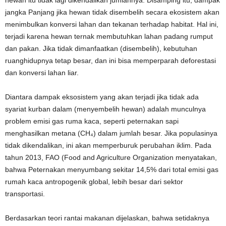
jangka Panjang jika hewan tidak disembelih secara ekosistem akan
menimbulkan k
onversi
l
ahan dan
t
ekanan terhadap
h
abitat
. Hal ini,
terjadi karena h
ewan ternak membutuhkan lahan padang rumput
dan pakan. Jika tidak dimanfaatkan (disembelih), kebutuhan
ruang
hidupnya tetap besar, dan ini bisa memperparah deforestasi
dan konversi lahan liar.
Diantara dampak eksosistem yang akan terjadi jika tidak ada
syariat kurban dalam (menyembelih hewan) adalah
munculnya
problem emisi gas ruma kaca, seperti peternakan sapi
menghasilkan metana (CH₄) dalam jumlah besar. Jika populasinya
tidak dikendalikan, ini akan memperburuk perubahan iklim
. Pada
tahun 2013,
FAO (Food and Agriculture Organization
menyatakan,
bahwa
Peternakan menyumbang
sekitar 14,5% dari total emisi gas
rumah kaca antropogenik global, lebih besar dari sektor
transportasi
.
Berdasarkan teori rantai makanan dijelaskan, bahwa setidaknya