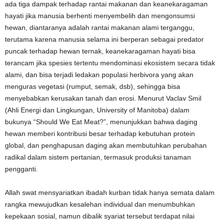
ada tiga
d
ampak terhadap
r
antai
m
akanan dan
k
eanekaragaman
h
ayati
j
ika manusia berhenti menyembelih dan mengonsumsi
hewan
, diantaranya adalah r
antai makanan alami terganggu,
terutama karena manusia selama ini berperan sebagai predator
puncak terhadap hewan ternak
,
keanekaragaman hayati bisa
terancam jika spesies tertentu mendominasi ekosistem secara tidak
alami
, dan b
isa terjadi ledakan populasi herbivora
yang akan
menguras vegetasi (rumput, semak, dsb)
, sehingga bisa
menyebabkan kerusakan tanah dan erosi.
Menurut
Vaclav Smil
(Ahli Energi dan Lingkungan, University of Manitoba)
d
alam
bukunya
“Should We Eat Meat?”
, menunjukkan bahwa daging
hewan memberi kontribusi besar terhadap kebutuhan protein
global, dan penghapusan daging akan membutuhkan perubahan
radikal dalam sistem pertanian, termasuk produksi tanaman
pengganti.
Allah swat mensyariatkan ibadah kurban tidak hanya semata dalam
rangka mewujudkan kesalehan individual dan menumbuhkan
kepekaan sosial, namun dibalik syariat tersebut terdapat
nilai