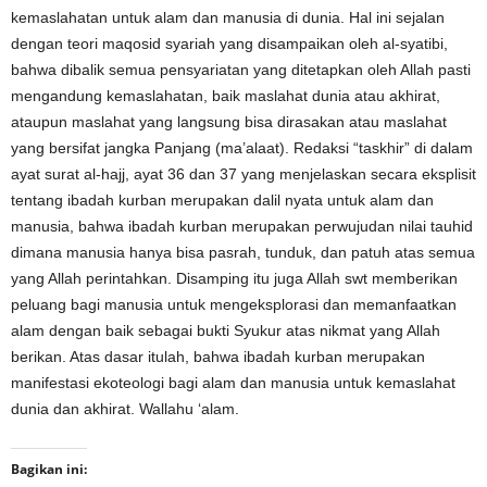
kemaslahatan untuk alam dan manusia di dunia. Hal ini sejalan
dengan teori maqosid syariah yang disampaikan oleh al-syatibi,
bahwa dibalik semua pensyariatan yang ditetapkan oleh Allah pasti
mengandung kemaslahatan, baik maslahat dunia atau akhirat,
ataupun maslahat yang langsung bisa dirasakan atau maslahat
yang bersifat jangka Panjang (ma’alaat).
Redaksi
“taskhir”
di dalam
ayat surat al-hajj, ayat 36 dan 37 yang menjelaskan secara eksplisit
tentang ibadah kurban merupakan da
lil nyata untuk alam dan
manusia, bahwa ibadah kurban merupakan perwujudan nilai tauhid
dimana manusia hanya bisa pasrah, tunduk, dan patuh atas semua
yang Allah perintahkan. Disamping itu juga Allah swt memberikan
peluang bagi manusia untuk mengeksplorasi dan memanfaatkan
alam dengan baik sebagai bukti Syukur atas nikmat yang Allah
berikan. Atas dasar itulah, bahwa ibadah kurban merupakan
manifestasi e
koteologi bagi
a
lam dan
m
anusia
untuk kemaslahat
dunia dan akhirat
. Wallahu ‘alam.
Bagikan ini: