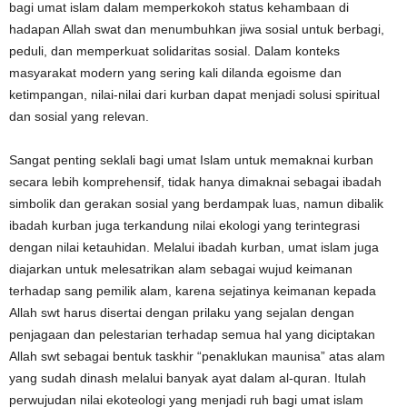
bagi umat islam dalam memperkokoh status kehambaan di
hadapan Allah swat dan menumbuhkan jiwa sosial
untuk berbagi,
peduli, dan memperkuat solidaritas sosial. Dalam konteks
masyarakat modern yang sering kali dilanda egoisme dan
ketimpangan, nilai-nilai dari kurban dapat menjadi solusi spiritual
dan sosial yang relevan.
Sangat p
enting
seklali
bagi umat Islam untuk memaknai kurban
secara lebih komprehensif, tidak hanya
dimaknai
sebagai ibadah
simbolik
dan
gerakan sosial yang berdampak luas
, namun dibalik
ibadah kurban juga terkandung nilai ekologi yang terintegrasi
dengan nilai ketauhidan. Melalui ibadah kurban,
umat islam
juga
diajarkan untuk melesatrikan alam sebagai wujud
keimanan
terhadap sang pemilik alam, karena sejatinya keimanan kepada
Allah swt harus disertai dengan prilaku yang sejalan dengan
penjagaan dan pelestarian terhadap semua hal yang diciptakan
Allah swt sebagai bentuk
taskhir
“penaklukan maunisa” atas alam
yang sudah dinash melalui banyak ayat dalam al-quran. Itulah
perwujudan nilai ekoteologi yang menjadi ruh bagi umat islam