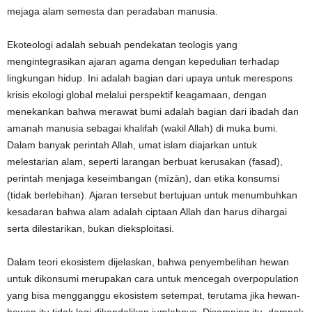
mejaga alam semesta dan peradaban manusia.
Ekoteologi adalah sebuah pendekatan teologis yang
mengintegrasikan ajaran agama dengan kepedulian terhadap
lingkungan hidup. Ini adalah bagian dari upaya untuk merespons
krisis ekologi global melalui perspektif keagamaan, dengan
menekankan bahwa merawat bumi adalah bagian dari ibadah dan
amanah manusia sebagai khalifah (wakil Allah) di muka bumi.
Dalam banyak perintah Allah,
umat islam
diajarkan untuk
me
lestarian alam, seperti larangan berbuat kerusakan (fasad),
perintah menjaga keseimbangan (mīzān), dan etika konsumsi
(tidak berlebihan).
Ajaran tersebut bertujuan untuk m
enumbuhkan
kesadaran bahwa alam adalah ciptaan Allah dan harus dihargai
serta dilestarikan, bukan dieksploitasi.
Dalam teori ekosistem dijelaskan, bahwa penyembelihan hewan
untuk dikonsumi merupakan cara untuk mencegah
overpopulation
yang
bisa mengganggu ekosistem setempat, terutama jika hewan-
hewan itu tidak lagi dikendalikan jumlahnya
. Disamping itu, dampak