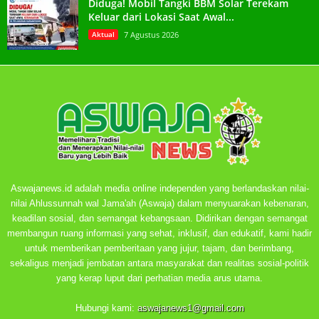
Diduga! Mobil Tangki BBM Solar Terekam
Keluar dari Lokasi Saat Awal...
Aktual
7 Agustus 2026
Aswajanews.id adalah media online independen yang berlandaskan nilai-
nilai Ahlussunnah wal Jama'ah (Aswaja) dalam menyuarakan kebenaran,
keadilan sosial, dan semangat kebangsaan. Didirikan dengan semangat
membangun ruang informasi yang sehat, inklusif, dan edukatif, kami hadir
untuk memberikan pemberitaan yang jujur, tajam, dan berimbang,
sekaligus menjadi jembatan antara masyarakat dan realitas sosial-politik
yang kerap luput dari perhatian media arus utama.
Hubungi kami:
aswajanews1@gmail.com