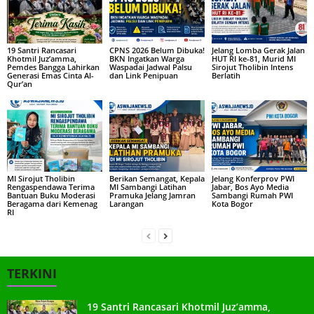
19 Santri Rancasari
CPNS 2026 Belum Dibuka!
Jelang Lomba Gerak Jalan
Khotmil Juz’amma,
BKN Ingatkan Warga
HUT RI ke-81, Murid MI
Pemdes Bangga Lahirkan
Waspadai Jadwal Palsu
Sirojut Tholibin Intens
Generasi Emas Cinta Al-
dan Link Penipuan
Berlatih
Qur’an
MI Sirojut Tholibin
Berikan Semangat, Kepala
Jelang Konferprov PWI
Rengaspendawa Terima
MI Sambangi Latihan
Jabar, Bos Ayo Media
Bantuan Buku Moderasi
Pramuka Jelang Jamran
Sambangi Rumah PWI
Beragama dari Kemenag
Larangan
Kota Bogor
RI
TERKINI
19 Santri Rancasari Khotmil Juz’amma,