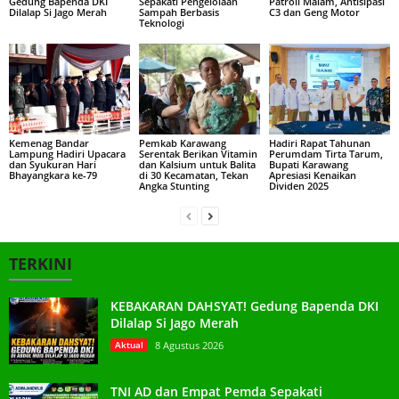
Gedung Bapenda DKI
Sepakati Pengelolaan
Patroli Malam, Antisipasi
Dilalap Si Jago Merah
Sampah Berbasis
C3 dan Geng Motor
Teknologi
Kemenag Bandar
Pemkab Karawang
Hadiri Rapat Tahunan
Lampung Hadiri Upacara
Serentak Berikan Vitamin
Perumdam Tirta Tarum,
dan Syukuran Hari
dan Kalsium untuk Balita
Bupati Karawang
Bhayangkara ke-79
di 30 Kecamatan, Tekan
Apresiasi Kenaikan
Angka Stunting
Dividen 2025
TERKINI
KEBAKARAN DAHSYAT! Gedung Bapenda DKI
Dilalap Si Jago Merah
Aktual
8 Agustus 2026
TNI AD dan Empat Pemda Sepakati