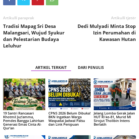
Artikulli paraprak
Artikulli tjetër
Tradisi Mapag Sri Desa
Dedi Mulyadi Minta Stop
Malangsari, Wujud Syukur
Izin Perumahan di
dan Pelestarian Budaya
Kawasan Hutan
Leluhur
ARTIKEL TERKAIT
DARI PENULIS
19 Santri Rancasari
CPNS 2026 Belum Dibuka!
Jelang Lomba Gerak Jalan
Khotmil Juz’amma,
BKN Ingatkan Warga
HUT RI ke-81, Murid MI
Pemdes Bangga Lahirkan
Waspadai Jadwal Palsu
Sirojut Tholibin Intens
Generasi Emas Cinta Al-
dan Link Penipuan
Berlatih
Qur’an