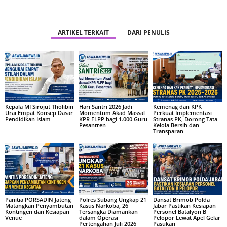
ARTIKEL TERKAIT
DARI PENULIS
Kepala MI Sirojut Tholibin
Hari Santri 2026 Jadi
Kemenag dan KPK
Urai Empat Konsep Dasar
Momentum Akad Massal
Perkuat Implementasi
Pendidikan Islam
KPR FLPP bagi 1.000 Guru
Stranas PK, Dorong Tata
Pesantren
Kelola Bersih dan
Transparan
Panitia PORSADIN Jateng
Polres Subang Ungkap 21
Dansat Brimob Polda
Matangkan Penyambutan
Kasus Narkoba, 26
Jabar Pastikan Kesiapan
Kontingen dan Kesiapan
Tersangka Diamankan
Personel Batalyon B
Venue
dalam Operasi
Pelopor Lewat Apel Gelar
Pertengahan Juli 2026
Pasukan