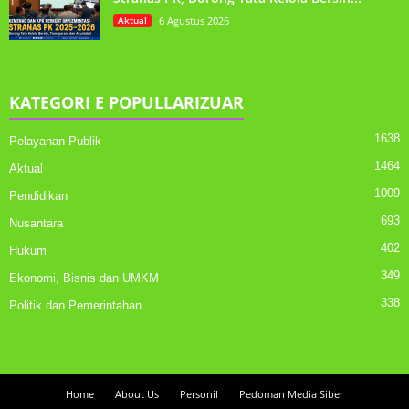
Aktual
6 Agustus 2026
KATEGORI E POPULLARIZUAR
1638
Pelayanan Publik
1464
Aktual
1009
Pendidikan
693
Nusantara
402
Hukum
349
Ekonomi, Bisnis dan UMKM
338
Politik dan Pemerintahan
Home
About Us
Personil
Pedoman Media Siber