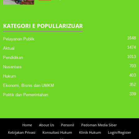
KATEGORI E POPULLARIZUAR
1648
Pelayanan Publik
1474
Aktual
1013
Pendidikan
703
Nusantara
403
Hukum
352
Ekonomi, Bisnis dan UMKM
339
Politik dan Pemerintahan
Home
About Us
Personil
Pedoman Media Siber
Kebijakan Privasi
Konsultasi Hukum
Klinik Hukum
Login/Register