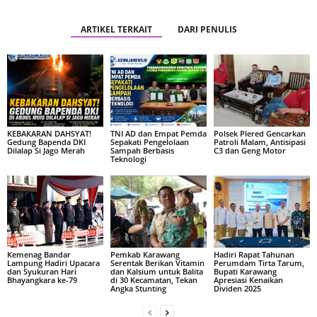
ARTIKEL TERKAIT
DARI PENULIS
KEBAKARAN DAHSYAT!
TNI AD dan Empat Pemda
Polsek Plered Gencarkan
Gedung Bapenda DKI
Sepakati Pengelolaan
Patroli Malam, Antisipasi
Dilalap Si Jago Merah
Sampah Berbasis
C3 dan Geng Motor
Teknologi
Kemenag Bandar
Pemkab Karawang
Hadiri Rapat Tahunan
Lampung Hadiri Upacara
Serentak Berikan Vitamin
Perumdam Tirta Tarum,
dan Syukuran Hari
dan Kalsium untuk Balita
Bupati Karawang
Bhayangkara ke-79
di 30 Kecamatan, Tekan
Apresiasi Kenaikan
Angka Stunting
Dividen 2025