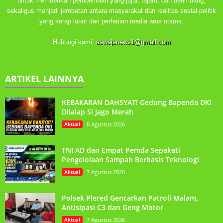
untuk memberikan pemberitaan yang jujur, tajam, dan berimbang,
sekaligus menjadi jembatan antara masyarakat dan realitas sosial-politik
yang kerap luput dari perhatian media arus utama.
Hubungi kami:
aswajanews1@gmail.com
ARTIKEL LAINNYA
KEBAKARAN DAHSYAT! Gedung Bapenda DKI
Dilalap Si Jago Merah
Aktual
8 Agustus 2026
TNI AD dan Empat Pemda Sepakati
Pengelolaan Sampah Berbasis Teknologi
Aktual
7 Agustus 2026
Polsek Plered Gencarkan Patroli Malam,
Antisipasi C3 dan Geng Motor
Aktual
7 Agustus 2026