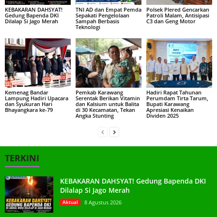
KEBAKARAN DAHSYAT!
TNI AD dan Empat Pemda
Polsek Plered Gencarkan
Gedung Bapenda DKI
Sepakati Pengelolaan
Patroli Malam, Antisipasi
Dilalap Si Jago Merah
Sampah Berbasis
C3 dan Geng Motor
Teknologi
Kemenag Bandar
Pemkab Karawang
Hadiri Rapat Tahunan
Lampung Hadiri Upacara
Serentak Berikan Vitamin
Perumdam Tirta Tarum,
dan Syukuran Hari
dan Kalsium untuk Balita
Bupati Karawang
Bhayangkara ke-79
di 30 Kecamatan, Tekan
Apresiasi Kenaikan
Angka Stunting
Dividen 2025
TERKINI
KEBAKARAN DAHSYAT! Gedung Bapenda DKI
Dilalap Si Jago Merah
Aktual
8 Agustus 2026