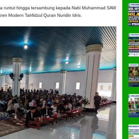
ara runtut hingga tersambung kepada Nabi Muhammad SAW
en Modern Tahfidzul Quran Nuridin Idris.