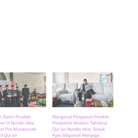
n Santri Pondok
Mengenal Pengasuh Pondok
en H Nuridin Idris
Pesantren Modern Tahfidzul
ani Pra Munaqosah
Qur’an Nuridin Idris, Sosok
ul Qur’an
Kyai Istiqomah Menjaga