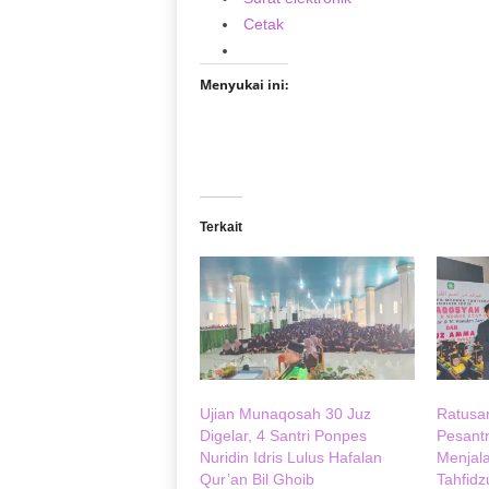
Cetak
Menyukai ini:
Terkait
Ujian Munaqosah 30 Juz
Ratusa
Digelar, 4 Santri Ponpes
Pesantr
Nuridin Idris Lulus Hafalan
Menjal
Qur’an Bil Ghoib
Tahfidz