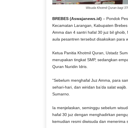
Wisuda Khotmil Quran bagi 370 
BREBES (Aswajanews.id)
– Pondok Pesa
Kecamatan Larangan, Kabupaten Brebes m
Amma dan 4 santri hafal 30 juz bil ghoib
aula pesantren tersebut disaksikan para 
Ketua Panitia Khotmil Quran, Ustadz Sum
merupakan tingkat SMP, sedangkan empat s
Quran Nuridin Idris.
“Sebelum menghafal Juz Amma, para santri 
sehari-hari, dan wiridan ba’da salat wajib
Sumarno.
Ia menjelaskan, seminggu sebelum wisuda
hafal 30 juz dengan menghadirkan penguji 
kemudian resmi diwisuda dan menerima s