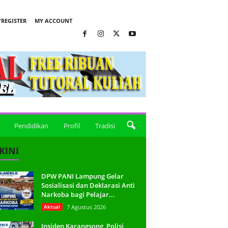
REGISTER
MY ACCOUNT
Pendidikan
Profil
Tradisi
KINI
DPW PANI Lampung Gelar
Sosialisasi dan Deklarasi Anti
Narkoba bagi Pelajar...
Aktual
7 Agustus 2026
Insiden Karangsong, Polisi