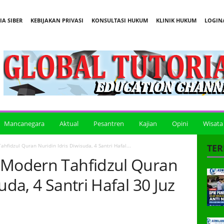
A SIBER
KEBIJAKAN PRIVASI
KONSULTASI HUKUM
KLINIK HUKUM
LOGIN/
Mancanegara
Aktual
Pesantren
Kajian
Opini
Wisata
hfidzul Quran Nuridin Idris Diwisuda, 4 Santri Hafal...
TER
 Modern Tahfidzul Quran
uda, 4 Santri Hafal 30 Juz