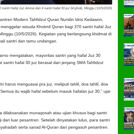
santri hafal Juz Amma dan 4 santri hafal 30 juz bil ghoib, Minggu (10/5/2026)
ntren Modern Tahfidzul Quran Nuridin Idris Kedawon,
enggelar wisuda Khotmil Quran bagi 370 santri hafal Juz
, Minggu (10/5/2026). Kegiatan yang berlangsung khidmat di
wali santri dan tamu undangan.
arno mengatakan, mayoritas santri yang hafal Juz 30
antri hafal 30 juz berasal dari jenjang SMA Tahfidzul
harus menguasai pra juz, meliputi tahlil, doa tahlil, doa
. Semua itu wajib hafal sebelum masuk hafalan juz 30,” ujar
 dilaksanakan munaqosah atau ujian khusus bagi santri
dari luar pesantren. Setelah dinyatakan lulus, para santri
yahadah serta sanad Al-Quran dari pengasuh pesantren.