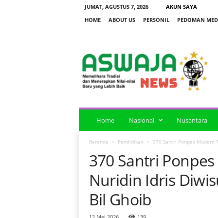
JUMAT, AGUSTUS 7, 2026
AKUN SAYA
HOME
ABOUT US
PERSONIL
PEDOMAN MEDI
a
s
w
a
j
a
n
e
Home
Nasional
Nusantara
w
s
Beranda
Pendidikan
370 Santri Ponpes Modern Ta
370 Santri Ponpes
Nuridin Idris Diwis
Bil Ghoib
12 Mei 2026
139