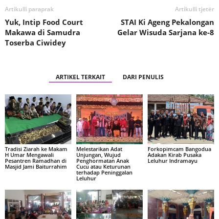
Artikulli paraprak
Artikulli tjetër
Yuk, Intip Food Court
STAI Ki Ageng Pekalongan
Makawa di Samudra
Gelar Wisuda Sarjana ke-8
Toserba Ciwidey
ARTIKEL TERKAIT
DARI PENULIS
Tradisi Ziarah ke Makam
Melestarikan Adat
Forkopimcam Bangodua
H Umar Mengawali
Unjungan, Wujud
Adakan Kirab Pusaka
Pesantren Ramadhan di
Penghormatan Anak
Leluhur Indramayu
Masjid Jami Baiturrahim
Cucu atau Keturunan
terhadap Peninggalan
Leluhur