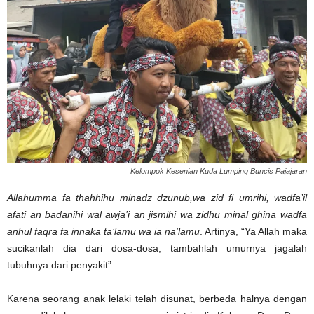
Kelompok Kesenian Kuda Lumping Buncis Pajajaran
Allahumma fa thahhihu minadz dzunub,wa zid fi umrihi, wadfa’il
afati an badanihi wal awja’i an jismihi wa zidhu minal ghina wadfa
anhul faqra fa innaka ta’lamu wa ia na’lamu
. Artinya, “Ya Allah maka
sucikanlah dia dari dosa-dosa, tambahlah umurnya jagalah
tubuhnya dari penyakit”.
Karena seorang anak lelaki telah disunat, berbeda halnya dengan