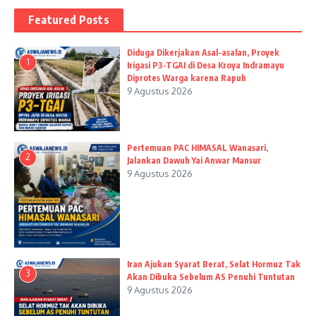
Featured Posts
Diduga Dikerjakan Asal-asalan, Proyek
1
Irigasi P3-TGAI di Desa Kroya Indramayu
Diprotes Warga karena Rapuh
9 Agustus 2026
Pertemuan PAC HIMASAL Wanasari,
2
Jalankan Dawuh Yai Anwar Mansur
9 Agustus 2026
Iran Ajukan Syarat Berat, Selat Hormuz Tak
3
Akan Dibuka Sebelum AS Penuhi Tuntutan
9 Agustus 2026