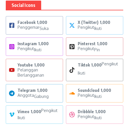
Social Icons
Facebook
1,000
X (Twitter)
1,000
Penggemar
Pengikut
Suka
Ikuti
Instagram
1,000
Pinterest
1,000
Pengikut
Pengikut
Ikuti
Pin
Pengikut
Youtube
1,000
Tiktok
1,000
Pelanggan
Ikuti
Berlangganan
Telegram
1,000
Soundcloud
1,000
Anggota
Pengikut
Gabung
Ikuti
Pengikut
Vimeo
1,000
Dribbble
1,000
Pengikut
Ikuti
Ikuti