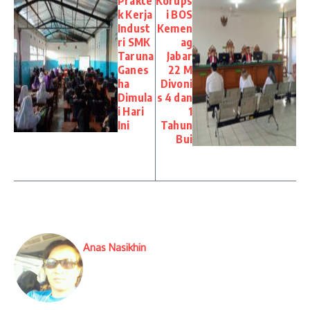
Prakte
Korups
k Kerja
i BOS
Indust
Kemen
ri SMK
ag
Taruna
Jabar
Ganes
22 M
ha
Divoni
Dimula
s 4 dan
i Hari
1
Ini
Tahun
Bui
Anas Nasikhin