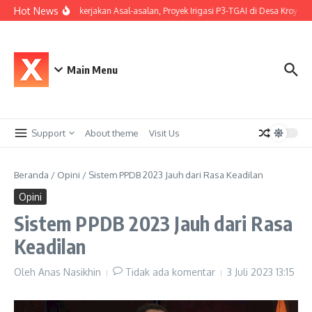
Lewati ke konten
Hot News
Diduga Dikerjakan Asal-asalan, Proyek Irigasi P3-TGAI di Desa Kroya I
Main Menu
Support
About theme
Visit Us
Beranda
/
Opini
/
Sistem PPDB 2023 Jauh dari Rasa Keadilan
Opini
Sistem PPDB 2023 Jauh dari Rasa
Keadilan
Oleh
Anas Nasikhin
Tidak ada komentar
3 Juli 2023
13:15