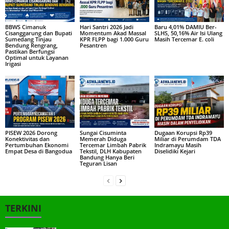
BBWS Cimanuk
Hari Santri 2026 Jadi
Baru 4,01% DAMIU Ber-
Cisanggarung dan Bupati
Momentum Akad Massal
SLHS, 50,16% Air Isi Ulang
Sumedang Tinjau
KPR FLPP bagi 1.000 Guru
Masih Tercemar E. coli
Bendung Rengrang,
Pesantren
Pastikan Berfungsi
Optimal untuk Layanan
Irigasi
PISEW 2026 Dorong
Sungai Cisuminta
Dugaan Korupsi Rp39
Konektivitas dan
Memerah Diduga
Miliar di Perumdam TDA
Pertumbuhan Ekonomi
Tercemar Limbah Pabrik
Indramayu Masih
Empat Desa di Bangodua
Tekstil, DLH Kabupaten
Diselidiki Kejari
Bandung Hanya Beri
Teguran Lisan
TERKINI