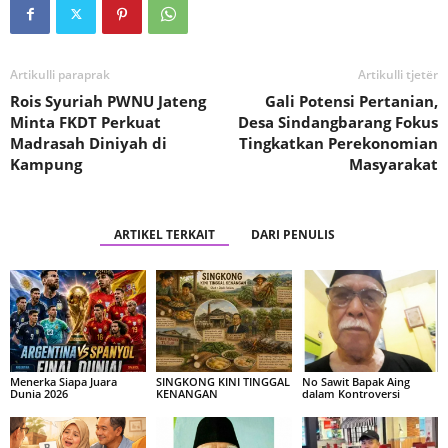
Artikulli paraprak
Artikulli tjetër
Rois Syuriah PWNU Jateng
Gali Potensi Pertanian,
Minta FKDT Perkuat
Desa Sindangbarang Fokus
Madrasah Diniyah di
Tingkatkan Perekonomian
Kampung
Masyarakat
ARTIKEL TERKAIT
DARI PENULIS
Menerka Siapa Juara
SINGKONG KINI TINGGAL
No Sawit Bapak Aing
Dunia 2026
KENANGAN
dalam Kontroversi