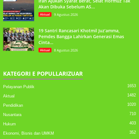
Iran Ajukan Syarat Berat, Selat Hormuz Tak
Akan Dibuka Sebelum AS...
Aktual
9 Agustus 2026
19 Santri Rancasari Khotmil Juz’amma,
Pemdes Bangga Lahirkan Generasi Emas
Cinta...
Aktual
8 Agustus 2026
KATEGORI E POPULLARIZUAR
1653
Pelayanan Publik
1482
Aktual
1020
Pendidikan
710
Nusantara
403
Hukum
352
Ekonomi, Bisnis dan UMKM