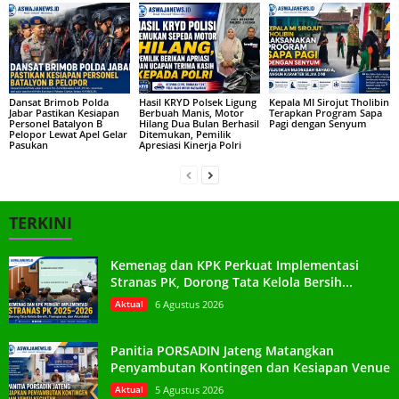
Dansat Brimob Polda
Hasil KRYD Polsek Ligung
Kepala MI Sirojut Tholibin
Jabar Pastikan Kesiapan
Berbuah Manis, Motor
Terapkan Program Sapa
Personel Batalyon B
Hilang Dua Bulan Berhasil
Pagi dengan Senyum
Pelopor Lewat Apel Gelar
Ditemukan, Pemilik
Pasukan
Apresiasi Kinerja Polri
TERKINI
Kemenag dan KPK Perkuat Implementasi
Stranas PK, Dorong Tata Kelola Bersih...
Aktual
6 Agustus 2026
Panitia PORSADIN Jateng Matangkan
Penyambutan Kontingen dan Kesiapan Venue
Aktual
5 Agustus 2026