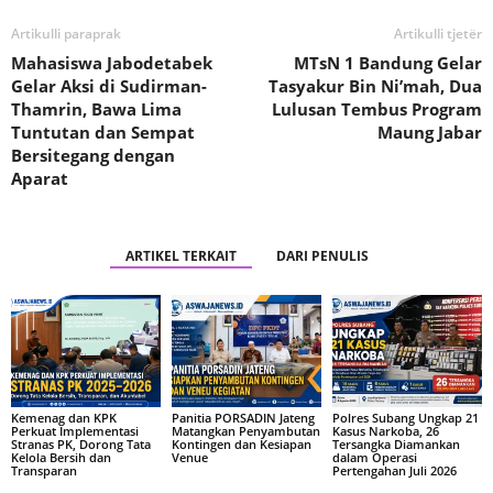
Artikulli paraprak
Artikulli tjetër
Mahasiswa Jabodetabek
MTsN 1 Bandung Gelar
Gelar Aksi di Sudirman-
Tasyakur Bin Ni’mah, Dua
Thamrin, Bawa Lima
Lulusan Tembus Program
Tuntutan dan Sempat
Maung Jabar
Bersitegang dengan
Aparat
ARTIKEL TERKAIT
DARI PENULIS
Kemenag dan KPK
Panitia PORSADIN Jateng
Polres Subang Ungkap 21
Perkuat Implementasi
Matangkan Penyambutan
Kasus Narkoba, 26
Stranas PK, Dorong Tata
Kontingen dan Kesiapan
Tersangka Diamankan
Kelola Bersih dan
Venue
dalam Operasi
Transparan
Pertengahan Juli 2026