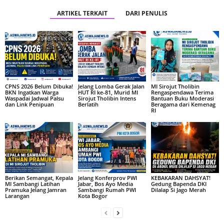
ARTIKEL TERKAIT
DARI PENULIS
CPNS 2026 Belum Dibuka!
Jelang Lomba Gerak Jalan
MI Sirojut Tholibin
BKN Ingatkan Warga
HUT RI ke-81, Murid MI
Rengaspendawa Terima
Waspadai Jadwal Palsu
Sirojut Tholibin Intens
Bantuan Buku Moderasi
dan Link Penipuan
Berlatih
Beragama dari Kemenag
RI
Berikan Semangat, Kepala
Jelang Konferprov PWI
KEBAKARAN DAHSYAT!
MI Sambangi Latihan
Jabar, Bos Ayo Media
Gedung Bapenda DKI
Pramuka Jelang Jamran
Sambangi Rumah PWI
Dilalap Si Jago Merah
Larangan
Kota Bogor