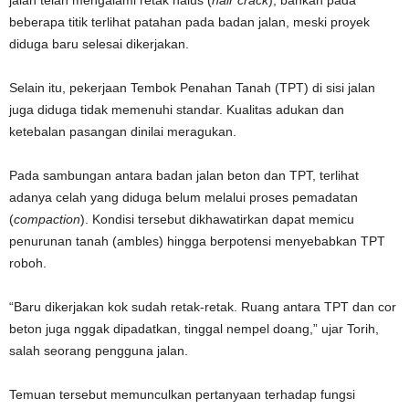
jalan telah mengalami retak halus (
hair crack
), bahkan pada
beberapa titik terlihat patahan pada badan jalan, meski proyek
diduga baru selesai dikerjakan.
Selain itu, pekerjaan Tembok Penahan Tanah (TPT) di sisi jalan
juga diduga tidak memenuhi standar. Kualitas adukan dan
ketebalan pasangan dinilai meragukan.
Pada sambungan antara badan jalan beton dan TPT, terlihat
adanya celah yang diduga belum melalui proses pemadatan
(
compaction
). Kondisi tersebut dikhawatirkan dapat memicu
penurunan tanah (ambles) hingga berpotensi menyebabkan TPT
roboh.
“Baru dikerjakan kok sudah retak-retak. Ruang antara TPT dan cor
beton juga nggak dipadatkan, tinggal nempel doang,” ujar Torih,
salah seorang pengguna jalan.
Temuan tersebut memunculkan pertanyaan terhadap fungsi