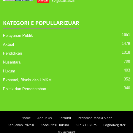
Aktual
8 Agustus 2026
KATEGORI E POPULLARIZUAR
1651
Pelayanan Publik
1479
Aktual
1018
Pendidikan
708
Nusantara
403
Hukum
352
Ekonomi, Bisnis dan UMKM
340
Politik dan Pemerintahan
Home
About Us
Personil
Pedoman Media Siber
Kebijakan Privasi
Konsultasi Hukum
Klinik Hukum
Login/Register
My account