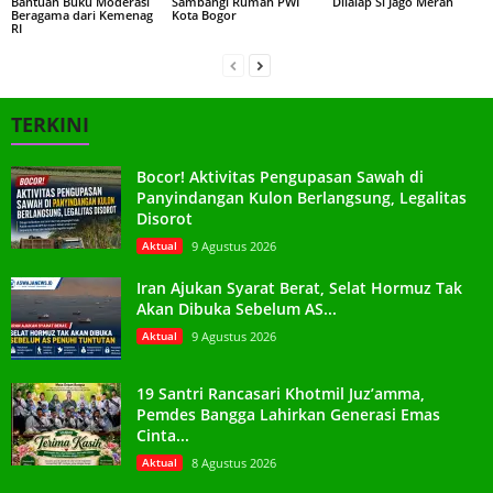
Bantuan Buku Moderasi
Sambangi Rumah PWI
Dilalap Si Jago Merah
Beragama dari Kemenag
Kota Bogor
RI
TERKINI
Bocor! Aktivitas Pengupasan Sawah di
Panyindangan Kulon Berlangsung, Legalitas
Disorot
Aktual
9 Agustus 2026
Iran Ajukan Syarat Berat, Selat Hormuz Tak
Akan Dibuka Sebelum AS...
Aktual
9 Agustus 2026
19 Santri Rancasari Khotmil Juz’amma,
Pemdes Bangga Lahirkan Generasi Emas
Cinta...
Aktual
8 Agustus 2026