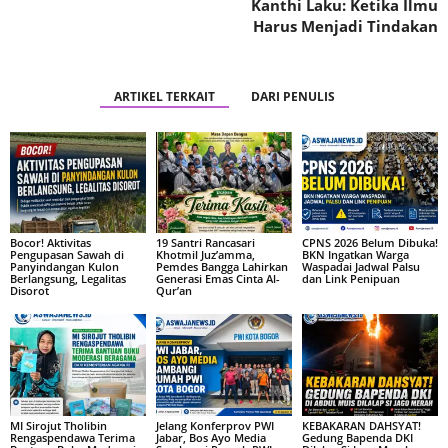
Kanthi Laku: Ketika Ilmu
Harus Menjadi Tindakan
ARTIKEL TERKAIT
DARI PENULIS
Bocor! Aktivitas
19 Santri Rancasari
CPNS 2026 Belum Dibuka!
Pengupasan Sawah di
Khotmil Juz’amma,
BKN Ingatkan Warga
Panyindangan Kulon
Pemdes Bangga Lahirkan
Waspadai Jadwal Palsu
Berlangsung, Legalitas
Generasi Emas Cinta Al-
dan Link Penipuan
Disorot
Qur’an
MI Sirojut Tholibin
Jelang Konferprov PWI
KEBAKARAN DAHSYAT!
Rengaspendawa Terima
Jabar, Bos Ayo Media
Gedung Bapenda DKI