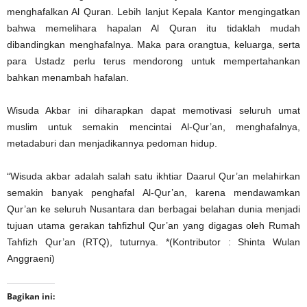
menghafalkan Al Quran. Lebih lanjut Kepala Kantor mengingatkan
bahwa memelihara hapalan Al Quran itu tidaklah mudah
dibandingkan menghafalnya. Maka para orangtua, keluarga, serta
para Ustadz perlu terus mendorong untuk mempertahankan
bahkan menambah hafalan.
Wisuda Akbar ini diharapkan dapat memotivasi seluruh umat
muslim untuk semakin mencintai Al-Qur’an, menghafalnya,
metadaburi dan menjadikannya pedoman hidup.
“Wisuda akbar adalah salah satu ikhtiar Daarul Qur’an melahirkan
semakin banyak penghafal Al-Qur’an, karena mendawamkan
Qur’an ke seluruh Nusantara dan berbagai belahan dunia menjadi
tujuan utama gerakan tahfizhul Qur’an yang digagas oleh Rumah
Tahfizh Qur’an (RTQ), tuturnya. *(Kontributor : Shinta Wulan
Anggraeni)
Bagikan ini: