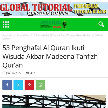
Beranda
Pendidikan
53 Penghafal Al Quran Ikuti Wisuda Akbar Madeena Tahfizh
Qur’an
53 Penghafal Al Quran Ikuti
Wisuda Akbar Madeena Tahfizh
Qur’an
13 Januari 2022
437