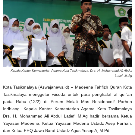
Kepala Kantor Kementerian Agama Kota Tasikmalaya, Drs. H. Mohammad Ali Abdul
Latief, M.Ag
Kota Tasikmalaya (Aswajanews.id) – Madeena Tahfizh Quran Kota
Tasikmalaya menggelar wisuda untuk para penghafal al qur’an
pada Rabu (12/2) di Perum Melati Mas Residence2 Parhon
Indhiang. Kepala Kantor Kementerian Agama Kota Tasikmalaya
Drs. H. Mohammad Ali Abdul Latief, M.Ag hadir bersama Ketua
Yayasan Madeena, Ketua Yayasan Madena Ustadz Asep Farhan,
dan Ketua FHQ Jawa Barat Ustadz Agus Yosep A, M.Pd.