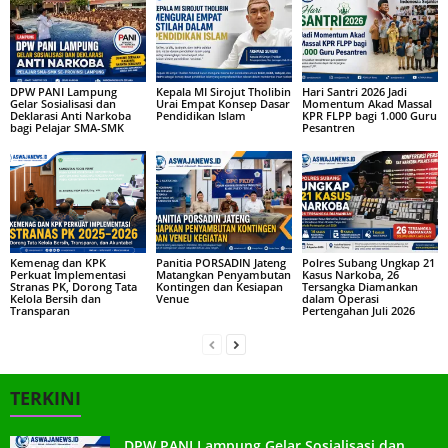
DPW PANI Lampung
Kepala MI Sirojut Tholibin
Hari Santri 2026 Jadi
Gelar Sosialisasi dan
Urai Empat Konsep Dasar
Momentum Akad Massal
Deklarasi Anti Narkoba
Pendidikan Islam
KPR FLPP bagi 1.000 Guru
bagi Pelajar SMA-SMK
Pesantren
Kemenag dan KPK
Panitia PORSADIN Jateng
Polres Subang Ungkap 21
Perkuat Implementasi
Matangkan Penyambutan
Kasus Narkoba, 26
Stranas PK, Dorong Tata
Kontingen dan Kesiapan
Tersangka Diamankan
Kelola Bersih dan
Venue
dalam Operasi
Transparan
Pertengahan Juli 2026
TERKINI
DPW PANI Lampung Gelar Sosialisasi dan