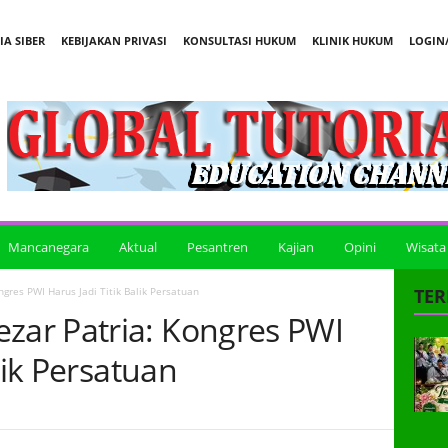
A SIBER
KEBIJAKAN PRIVASI
KONSULTASI HUKUM
KLINIK HUKUM
LOGIN/
Mancanegara
Aktual
Pesantren
Kajian
Opini
Wisata
res PWI Harus Jadi Titik Balik Persatuan
TER
ar Patria: Kongres PWI
lik Persatuan