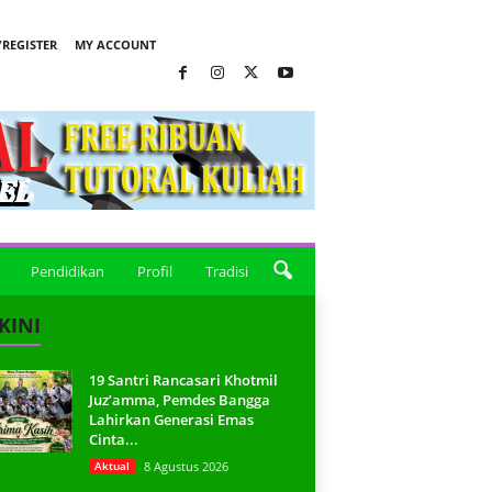
REGISTER
MY ACCOUNT
Pendidikan
Profil
Tradisi
KINI
19 Santri Rancasari Khotmil
Juz’amma, Pemdes Bangga
Lahirkan Generasi Emas
Cinta...
Aktual
8 Agustus 2026