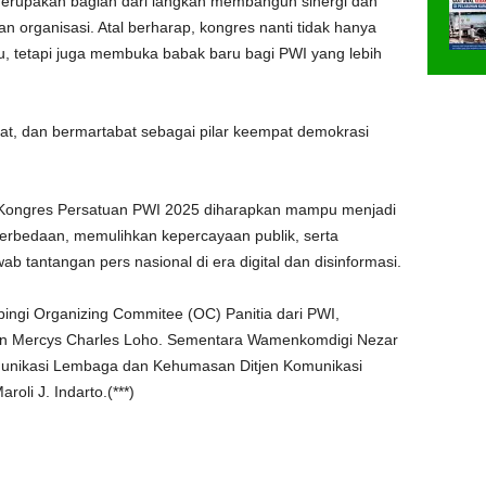
merupakan bagian dari langkah membangun sinergi dan
an organisasi. Atal berharap, kongres nanti tidak hanya
, tetapi juga membuka babak baru bagi PWI yang lebih
uat, dan bermartabat sebagai pilar keempat demokrasi
 Kongres Persatuan PWI 2025 diharapkan mampu menjadi
erbedaan, memulihkan kepercayaan publik, serta
 tantangan pers nasional di era digital dan disinformasi.
pingi Organizing Commitee (OC) Panitia dari PWI,
an Mercys Charles Loho. Sementara Wamenkomdigi Nezar
omunikasi Lembaga dan Kehumasan Ditjen Komunikasi
oli J. Indarto.(***)