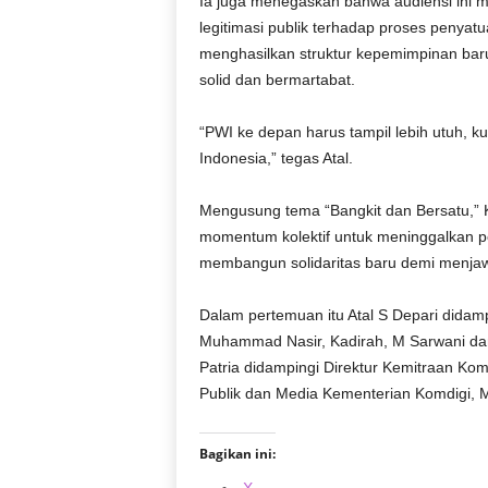
Ia juga menegaskan bahwa audiensi ini 
legitimasi publik terhadap proses penyatu
menghasilkan struktur kepemimpinan baru
solid dan bermartabat.
“PWI ke depan harus tampil lebih utuh, k
Indonesia,” tegas Atal.
Mengusung tema “Bangkit dan Bersatu,”
momentum kolektif untuk meninggalkan p
membangun solidaritas baru demi menjawab
Dalam pertemuan itu Atal S Depari didam
Muhammad Nasir, Kadirah, M Sarwani d
Patria didampingi Direktur Kemitraan K
Publik dan Media Kementerian Komdigi, Mar
Bagikan ini: