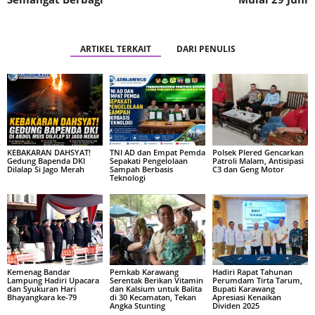
ARTIKEL TERKAIT
DARI PENULIS
KEBAKARAN DAHSYAT!
TNI AD dan Empat Pemda
Polsek Plered Gencarkan
Gedung Bapenda DKI
Sepakati Pengelolaan
Patroli Malam, Antisipasi
Dilalap Si Jago Merah
Sampah Berbasis
C3 dan Geng Motor
Teknologi
Kemenag Bandar
Pemkab Karawang
Hadiri Rapat Tahunan
Lampung Hadiri Upacara
Serentak Berikan Vitamin
Perumdam Tirta Tarum,
dan Syukuran Hari
dan Kalsium untuk Balita
Bupati Karawang
Bhayangkara ke-79
di 30 Kecamatan, Tekan
Apresiasi Kenaikan
Angka Stunting
Dividen 2025