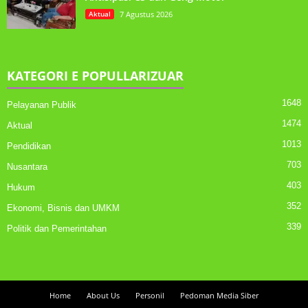
Aktual
7 Agustus 2026
KATEGORI E POPULLARIZUAR
1648
Pelayanan Publik
1474
Aktual
1013
Pendidikan
703
Nusantara
403
Hukum
352
Ekonomi, Bisnis dan UMKM
339
Politik dan Pemerintahan
Home
About Us
Personil
Pedoman Media Siber