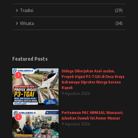
Tradisi
(29)
Wisata
(34)
Featured Posts
Diduga Dikerjakan Asal-asalan,
1
Proyek Irigasi P3-TGAI di Desa Kroya
Indramayu Diprotes Warga karena
Rapuh
9 Agustus 2026
Pertemuan PAC HIMASAL Wanasari,
2
Jalankan Dawuh Yai Anwar Mansur
9 Agustus 2026