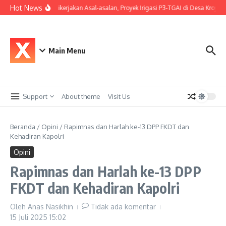
Lewati ke konten
Hot News
Diduga Dikerjakan Asal-asalan, Proyek Irigasi P3-TGAI di Desa Kroya 
Main Menu
Support
About theme
Visit Us
Beranda
/
Opini
/
Rapimnas dan Harlah ke-13 DPP FKDT dan
Kehadiran Kapolri
Opini
Rapimnas dan Harlah ke-13 DPP
FKDT dan Kehadiran Kapolri
Oleh
Anas Nasikhin
Tidak ada komentar
15 Juli 2025
15:02