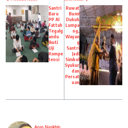
Santri
Ruwat
Baru
Bumi
PP Al
Dukuh
Fattah
Lumpa
Tegalg
ng,
andu
Wayan
Ikuti
g
Uji
Santri
Kompe
Jadi
tensi
Simbol
Syukur
dan
Persat
uan
Anas Nasikhin