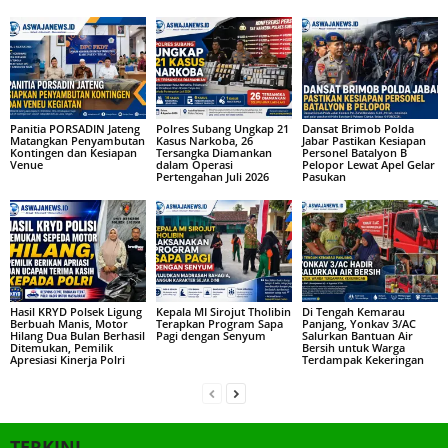
Panitia PORSADIN Jateng
Polres Subang Ungkap 21
Dansat Brimob Polda
Matangkan Penyambutan
Kasus Narkoba, 26
Jabar Pastikan Kesiapan
Kontingen dan Kesiapan
Tersangka Diamankan
Personel Batalyon B
Venue
dalam Operasi
Pelopor Lewat Apel Gelar
Pertengahan Juli 2026
Pasukan
Hasil KRYD Polsek Ligung
Kepala MI Sirojut Tholibin
Di Tengah Kemarau
Berbuah Manis, Motor
Terapkan Program Sapa
Panjang, Yonkav 3/AC
Hilang Dua Bulan Berhasil
Pagi dengan Senyum
Salurkan Bantuan Air
Ditemukan, Pemilik
Bersih untuk Warga
Apresiasi Kinerja Polri
Terdampak Kekeringan
TERKINI