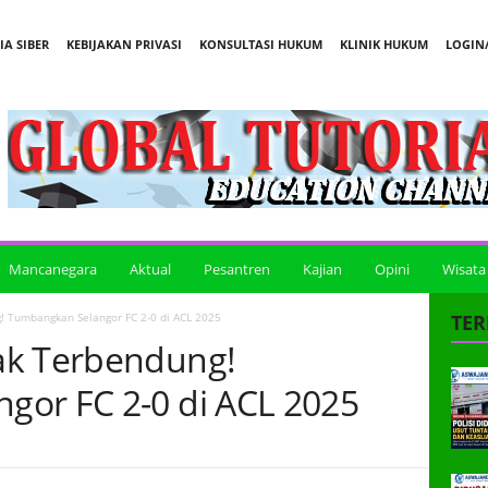
A SIBER
KEBIJAKAN PRIVASI
KONSULTASI HUKUM
KLINIK HUKUM
LOGIN/
Mancanegara
Aktual
Pesantren
Kajian
Opini
Wisata
! Tumbangkan Selangor FC 2-0 di ACL 2025
TER
ak Terbendung!
gor FC 2-0 di ACL 2025