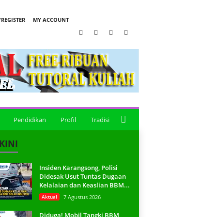
REGISTER
MY ACCOUNT
Pendidikan
Profil
Tradisi
KINI
Insiden Karangsong, Polisi
Didesak Usut Tuntas Dugaan
Kelalaian dan Keaslian BBM...
Aktual
7 Agustus 2026
Diduga! Mobil Tangki BBM