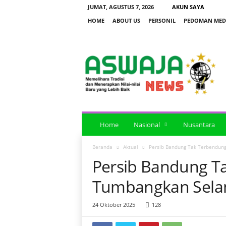
JUMAT, AGUSTUS 7, 2026
AKUN SAYA
HOME
ABOUT US
PERSONIL
PEDOMAN MEDI
a
s
w
a
j
a
n
e
Home
Nasional
Nusantara
w
s
Beranda
Aktual
Persib Bandung Tak Terbendung
Persib Bandung T
Tumbangkan Selan
24 Oktober 2025
128