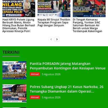
Hasil KRYD Polsek Ligung
Kepala MI Sirojut Tholibin
Di Tengah Kemarau
Berbuah Manis, Motor
Terapkan Program Sapa
Panjang, Yonkav 3/AC
Hilang Dua Bulan Berhasil
Pagi dengan Senyum
Salurkan Bantuan Air
Ditemukan, Pemilik
Bersih untuk Warga
Apresiasi Kinerja Polri
Terdampak Kekeringan
TERKINI
Panitia PORSADIN Jateng Matangkan
Penyambutan Kontingen dan Kesiapan Venue
Aktual
5 Agustus 2026
Polres Subang Ungkap 21 Kasus Narkoba, 26
Tersangka Diamankan dalam Operasi...
Aktual
5 Agustus 2026