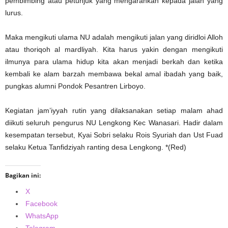
pembimbing atau petunjuk yang mengarahkan kepada jalan yang
lurus.
Maka mengikuti ulama NU adalah mengikuti jalan yang diridloi Alloh
atau thoriqoh al mardliyah. Kita harus yakin dengan mengikuti
ilmunya para ulama hidup kita akan menjadi berkah dan ketika
kembali ke alam barzah membawa bekal amal ibadah yang baik,
pungkas alumni Pondok Pesantren Lirboyo.
Kegiatan jam’iyyah rutin yang dilaksanakan setiap malam ahad
diikuti seluruh pengurus NU Lengkong Kec Wanasari. Hadir dalam
kesempatan tersebut, Kyai Sobri selaku Rois Syuriah dan Ust Fuad
selaku Ketua Tanfidziyah ranting desa Lengkong. *(Red)
Bagikan ini:
X
Facebook
WhatsApp
Telegram