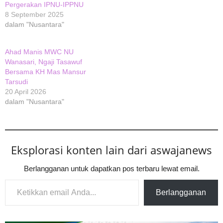
Pergerakan IPNU-IPPNU
8 September 2025
dalam "Nusantara"
Ahad Manis MWC NU
Wanasari, Ngaji Tasawuf
Bersama KH Mas Mansur
Tarsudi
20 April 2026
dalam "Nusantara"
Eksplorasi konten lain dari aswajanews
Berlangganan untuk dapatkan pos terbaru lewat email.
Ketikkan email Anda...
Berlangganan