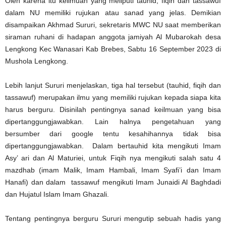
Oleh karena itu keilmuan yang meliputi tauhid, fiqih dan tassawuf
dalam NU memiliki rujukan atau sanad yang jelas. Demikian
disampaikan Akhmad Sururi, sekretaris MWC NU saat memberikan
siraman ruhani di hadapan anggota jamiyah Al Mubarokah desa
Lengkong Kec Wanasari Kab Brebes, Sabtu 16 September 2023 di
Mushola Lengkong.
Lebih lanjut Sururi menjelaskan, tiga hal tersebut (tauhid, fiqih dan
tassawuf) merupakan ilmu yang memiliki rujukan kepada siapa kita
harus berguru. Disinilah pentingnya sanad keilmuan yang bisa
dipertanggungjawabkan. Lain halnya pengetahuan yang
bersumber dari google tentu kesahihannya tidak bisa
dipertanggungjawabkan. Dalam bertauhid kita mengikuti Imam
Asy’ ari dan Al Maturiei, untuk Fiqih nya mengikuti salah satu 4
mazdhab (imam Malik, Imam Hambali, Imam Syafi’i dan Imam
Hanafi) dan dalam tassawuf mengikuti Imam Junaidi Al Baghdadi
dan Hujatul Islam Imam Ghazali.
Tentang pentingnya berguru Sururi mengutip sebuah hadis yang