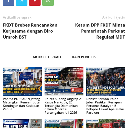
Artikulli paraprak
Artikulli tjetër
FKDT Brebes Rencanakan
Ketum DPP FKDT Minta
Kerjasama dengan Biro
Pemerintah Perkuat
Umroh BST
Regulasi MDT
ARTIKEL TERKAIT
DARI PENULIS
Panitia PORSADIN Jateng
Polres Subang Ungkap 21
Dansat Brimob Polda
Matangkan Penyambutan
Kasus Narkoba, 26
Jabar Pastikan Kesiapan
Kontingen dan Kesiapan
Tersangka Diamankan
Personel Batalyon B
Venue
dalam Operasi
Pelopor Lewat Apel Gelar
Pertengahan Juli 2026
Pasukan