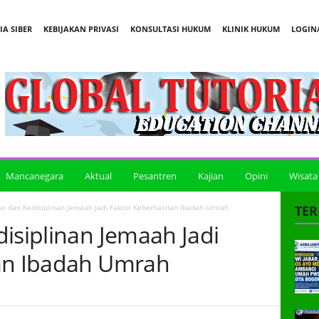
A SIBER
KEBIJAKAN PRIVASI
KONSULTASI HUKUM
KLINIK HUKUM
LOGIN/
Mancanegara
Aktual
Pesantren
Kajian
Opini
Wisata
an dan Kedisiplinan Jemaah Jadi Faktor Keberhasilan Ibadah Umrah
TER
isiplinan Jemaah Jadi
lan Ibadah Umrah