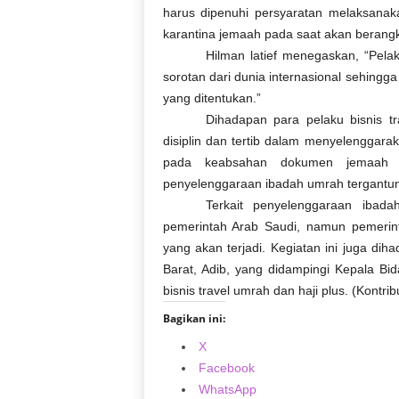
harus dipenuhi persyaratan melaksanak
karantina jemaah pada saat akan berangka
Hilman latief menegaskan, “Pel
sorotan dari dunia internasional sehingg
yang ditentukan.”
Dihadapan para pelaku bisnis t
disiplin dan tertib dalam menyelenggar
pada keabsahan dokumen jemaah da
penyelenggaraan ibadah umrah tergantun
Terkait penyelenggaraan ibad
pemerintah Arab Saudi, namun pemerin
yang akan terjadi. Kegiatan ini juga di
Barat, Adib, yang didampingi Kepala 
bisnis travel umrah dan haji plus. (Kontri
Bagikan ini:
X
Facebook
WhatsApp