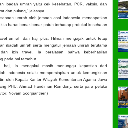
an ibadah umrah yaitu cek kesehatan, PCR, vaksin, dan
t dan pulang,” jelasnya.
aksanaan umrah oleh jemaah asal Indonesia mendapatkan
a kita harus benar-benar patuh terhadap protokol kesehatan
ravel umrah dan haji plus, Hilman mengajak untuk tetap
akan ibadah umrah serta mengatur jemaah umrah terutama
n izin travel. Ia beralasan bahwa keberhasilan
g pada hal tersebut.
ah haji, Ia mengakui masih menunggu kepastian dari
tah Indonesia selalu mempersiapkan untuk kemungkinan
hadiri oleh Kepala Kantor Wilayah Kementerian Agama Jawa
Bidang PHU, Ahmad Handiman Romdony, serta para pelaku
butor: Novam Scorpiantrien)