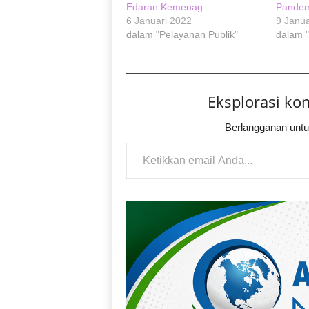
Edaran Kemenag
Pandem
6 Januari 2022
9 Janua
dalam "Pelayanan Publik"
dalam "
Eksplorasi ko
Berlangganan untu
Ketikkan email Anda...