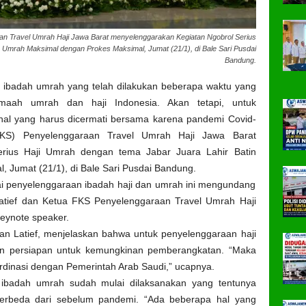
an Travel Umrah Haji Jawa Barat menyelenggarakan Kegiatan Ngobrol Serius
 Umrah Maksimal dengan Prokes Maksimal, Jumat (21/1), di Bale Sari Pusdai
Bandung.
 ibadah umrah yang telah dilakukan beberapa waktu yang
maah umrah dan haji Indonesia. Akan tetapi, untuk
hal yang harus dicermati bersama karena pandemi Covid-
FKS) Penyelenggaraan Travel Umrah Haji Jawa Barat
rius Haji Umrah dengan tema Jabar Juara Lahir Batin
 Jumat (21/1), di Bale Sari Pusdai Bandung.
ai penyelenggaraan ibadah haji dan umrah ini mengundang
atief dan Ketua FKS Penyelenggaraan Travel Umrah Haji
eynote speaker.
n Latief, menjelaskan bahwa untuk penyelenggaraan haji
an persiapan untuk kemungkinan pemberangkatan. “Maka
ordinasi dengan Pemerintah Arab Saudi,” ucapnya.
an ibadah umrah sudah mulai dilaksanakan yang tentunya
berbeda dari sebelum pandemi. “Ada beberapa hal yang