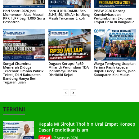
Hari Santri 2026 Jadi
Baru 4,01% DAMIU Ber-
PISEW 2026 Dorong
Momentum Akad Massal
SLHS, 50,16% Air Isi Ulang
Konektivitas dan
KPR FLPP bagi 1.000 Guru
Masih Tercemar E. coli
Pertumbuhan Ekonomi
Pesantren
Empat Desa di Bangodua
Sungai Cisuminta
Dugaan Korupsi Rp39
Warga Temiyang Ucapkan
Memerah Diduga
Miliar di Perumdam TDA
Terima Kasih kepada
Tercemar Limbah Pabrik
Indramayu Masih
Bupati Lucky Hakim, Jalan
Tekstil, DLH Kabupaten
Diselidiki Kejari
Kabupaten Kini Mulus
Bandung Hanya Beri
Teguran Lisan
TERKINI
Kepala MI Sirojut Tholibin Urai Empat Konsep
Dasar Pendidikan Islam
Aktual
7 Agustus 2026