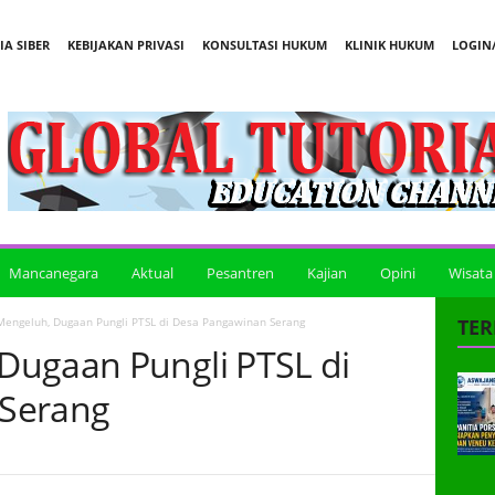
A SIBER
KEBIJAKAN PRIVASI
KONSULTASI HUKUM
KLINIK HUKUM
LOGIN/
Mancanegara
Aktual
Pesantren
Kajian
Opini
Wisata
engeluh, Dugaan Pungli PTSL di Desa Pangawinan Serang
TER
Dugaan Pungli PTSL di
Serang