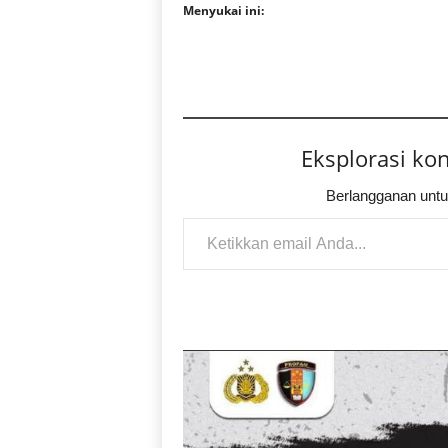
Menyukai ini:
Eksplorasi ko
Berlangganan untu
Ketikkan email Anda...