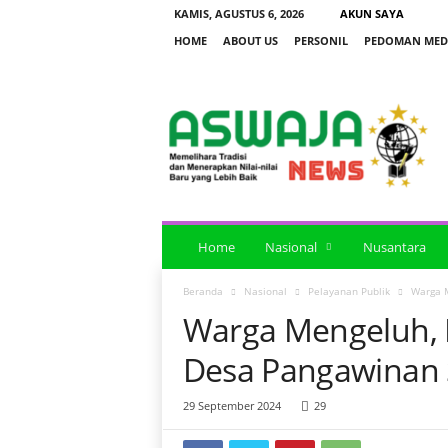
KAMIS, AGUSTUS 6, 2026
AKUN SAYA
HOME
ABOUT US
PERSONIL
PEDOMAN MEDI
a
s
w
a
j
a
n
e
Home
Nasional
Nusantara
w
s
Beranda
Nasional
Pelayanan Publik
Warga M
Warga Mengeluh, 
Desa Pangawinan 
29 September 2024
29