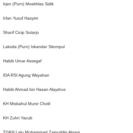
Irjen (Purn) Moekhlas Sidik
Irfan Yusuf Hasyim
Sharif Cicip Sutarjo
Laksda (Purn) Iskandar Sitompul
Habib Umar Assegaf
IDA RSI Agung Wayahan
Habib Ahmad bin Hasan Alaydrus
KH Misbahul Munir Cholil
KH Zuhri Yacub
TGKH Lalu Muhammad Zainuddin Atsani