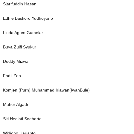
Sjarifuddin Hasan
Edhie Baskoro Yudhoyono
Linda Agum Gumelar
Buya Zulfi Syukur
Deddy Mizwar
Fadli Zon
Komjen (Purn) Muhammad Iriawan(IwanBule)
Maher Algadri
Siti Hediati Soeharto
Widjono Harjanto