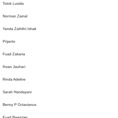
Totok Lusida
Norman Zainal
Yanda Zaihifni Ishak
Prijanto
Fuad Zakaria
Ihsan Jauhari
Rinda Adeline
Sarah Handayani
Benny P Octavianus
Fuad Bawazier