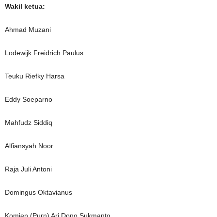
Wakil ketua:
Ahmad Muzani
Lodewijk Freidrich Paulus
Teuku Riefky Harsa
Eddy Soeparno
Mahfudz Siddiq
Alfiansyah Noor
Raja Juli Antoni
Domingus Oktavianus
Komjen (Purn) Ari Dono Sukmanto