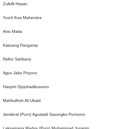
Zulkifli Hasan
Yusril Ihza Mahendra
Anis Matta
Kaesang Pangarep
Ridho Sahbana
Agus Jabo Priyono
Hasyim Djojohadikusumo
Mahfudhoh Ali Ubaid
Jenderal (Purn) Agustadi Sasongko Purnomo
Laksamana Madya (Purn) Muhammad Jurianto