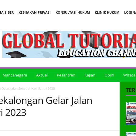
A SIBER
KEBIJAKAN PRIVASI
KONSULTASI HUKUM
KLINIK HUKUM
LOGIN/
Mancanegara
Aktual
Pesantren
Kajian
Opini
Wisata
elar Jalan Sehat di Hari Santri 2023
TER
kalongan Gelar Jalan
ri 2023