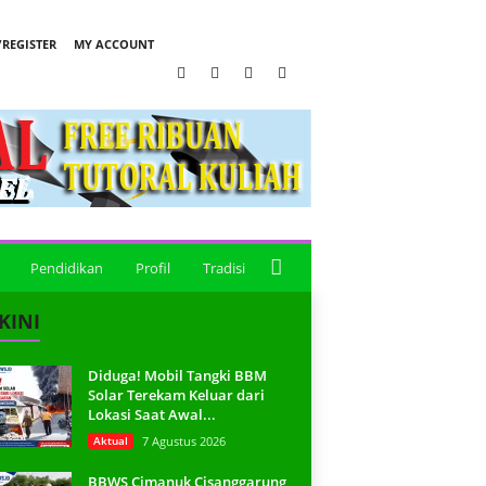
REGISTER
MY ACCOUNT
Pendidikan
Profil
Tradisi
KINI
Diduga! Mobil Tangki BBM
Solar Terekam Keluar dari
Lokasi Saat Awal...
Aktual
7 Agustus 2026
BBWS Cimanuk Cisanggarung