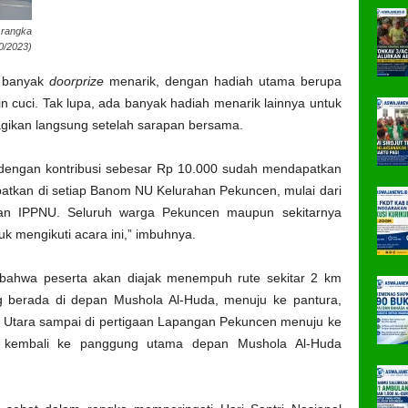
 rangka
0/2023)
n banyak
doorprize
menarik, dengan hadiah utama berupa
in cuci. Tak lupa, ada banyak hadiah menarik lainnya untuk
bagikan langsung setelah sarapan bersama.
dengan kontribusi sebesar Rp 10.000 sudah mendapatkan
patkan di setiap Banom NU Kelurahan Pekuncen, mulai dari
dan IPPNU. Seluruh warga Pekuncen maupun sekitarnya
k mengikuti acara ini,” imbuhnya.
n bahwa peserta akan diajak menempuh rute sekitar 2 km
g berada di depan Mushola Al-Huda, menuju ke pantura,
ke Utara sampai di pertigaan Lapangan Pekuncen menuju ke
ish kembali ke panggung utama depan Mushola Al-Huda