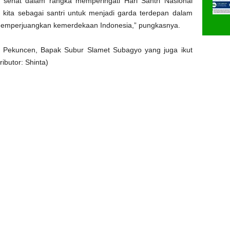
 sehat dalam rangka memperingati Hari Santri Nasional
kita sebagai santri untuk menjadi garda terdepan dalam
memperjuangkan kemerdekaan Indonesia,” pungkasnya.
ah Pekuncen, Bapak Subur Slamet Subagyo yang juga ikut
ributor: Shinta)