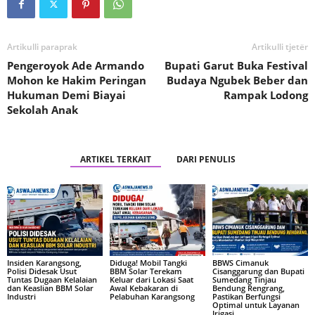
Artikulli paraprak
Artikulli tjetër
Pengeroyok Ade Armando
Bupati Garut Buka Festival
Mohon ke Hakim Peringan
Budaya Ngubek Beber dan
Hukuman Demi Biayai
Rampak Lodong
Sekolah Anak
ARTIKEL TERKAIT
DARI PENULIS
Insiden Karangsong,
Diduga! Mobil Tangki
BBWS Cimanuk
Polisi Didesak Usut
BBM Solar Terekam
Cisanggarung dan Bupati
Tuntas Dugaan Kelalaian
Keluar dari Lokasi Saat
Sumedang Tinjau
dan Keaslian BBM Solar
Awal Kebakaran di
Bendung Rengrang,
Industri
Pelabuhan Karangsong
Pastikan Berfungsi
Optimal untuk Layanan
Irigasi