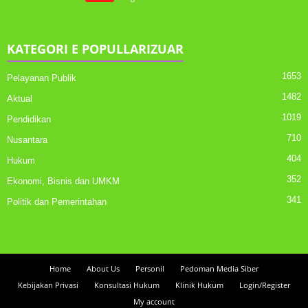
KATEGORI E POPULLARIZUAR
1653
Pelayanan Publik
1482
Aktual
1019
Pendidikan
710
Nusantara
404
Hukum
352
Ekonomi, Bisnis dan UMKM
341
Politik dan Pemerintahan
Home
About Us
Personil
Pedoman Media Siber
Kebijakan Privasi
Konsultasi Hukum
Klinik Hukum
Login/Register
My account