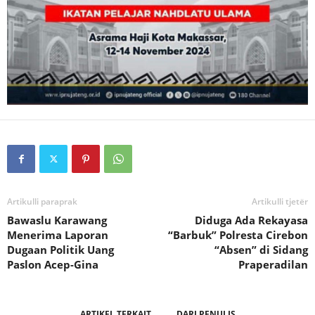
Artikulli paraprak
Artikulli tjetër
Bawaslu Karawang
Diduga Ada Rekayasa
Menerima Laporan
“Barbuk” Polresta Cirebon
Dugaan Politik Uang
“Absen” di Sidang
Paslon Acep-Gina
Praperadilan
ARTIKEL TERKAIT
DARI PENULIS