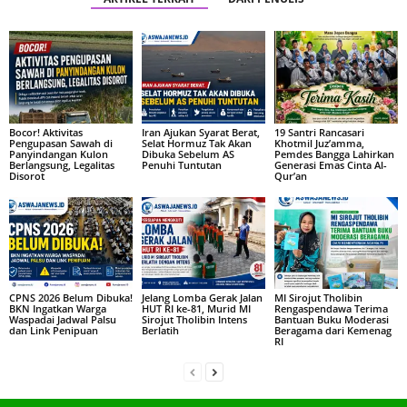
Bocor! Aktivitas
Iran Ajukan Syarat Berat,
19 Santri Rancasari
Pengupasan Sawah di
Selat Hormuz Tak Akan
Khotmil Juz’amma,
Panyindangan Kulon
Dibuka Sebelum AS
Pemdes Bangga Lahirkan
Berlangsung, Legalitas
Penuhi Tuntutan
Generasi Emas Cinta Al-
Disorot
Qur’an
CPNS 2026 Belum Dibuka!
Jelang Lomba Gerak Jalan
MI Sirojut Tholibin
BKN Ingatkan Warga
HUT RI ke-81, Murid MI
Rengaspendawa Terima
Waspadai Jadwal Palsu
Sirojut Tholibin Intens
Bantuan Buku Moderasi
dan Link Penipuan
Berlatih
Beragama dari Kemenag
RI