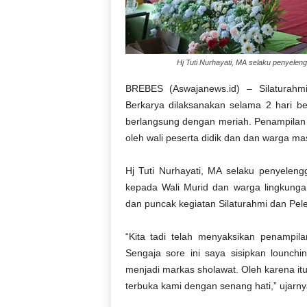
Hj Tuti Nurhayati, MA selaku penyele
BREBES (Aswajanews.id) – Silaturah
Berkarya dilaksanakan selama 2 hari be
berlangsung dengan meriah. Penampilan 
oleh wali peserta didik dan dan warga m
Hj Tuti Nurhayati, MA selaku penyele
kepada Wali Murid dan warga lingkung
dan puncak kegiatan Silaturahmi dan Pel
“Kita tadi telah menyaksikan penampil
Sengaja sore ini saya sisipkan lounchi
menjadi markas sholawat. Oleh karena i
terbuka kami dengan senang hati,” ujarny