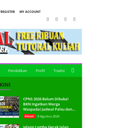
REGISTER
MY ACCOUNT
Pendidikan
Profil
Tradisi
KINI
CPNS 2026 Belum Dibuka!
BKN Ingatkan Warga
Waspadai Jadwal Palsu dan...
Aktual
8 Agustus 2026
Jelang Lomba Gerak Jalan