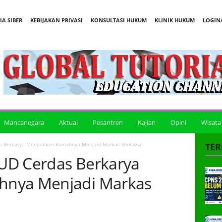
A SIBER
KEBIJAKAN PRIVASI
KONSULTASI HUKUM
KLINIK HUKUM
LOGIN/
Mancanegara
Aktual
Pesantren
Kajian
Opini
Wisata
s Berkarya Menjadikan Rumahnya Menjadi Markas Sholawat
TER
UD Cerdas Berkarya
hnya Menjadi Markas