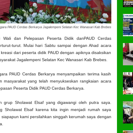
nggara PAUD Cerdas Berkarya Jagalempeni Selatan Kec Wanasari Kab Brebes
mi Wali dan Pelepasan Peserta Didik danPAUD Cerdas
rturut-turut. Mulai hari Sabtu sampai dengan Ahad acara
kreasi dari peserta didik PAUD dengan apiknya disaksikan
asyarakat Jagalempeni Selatan Kec Wanasari Kab Brebes.
nggara PAUD Cerdas Berkarya menyampaikan terima kasih
an masyarakat yang telah menyukseskan rangkaian acara
epasan Peserta Didik PAUD Cerdas Berkarya.
an grup Sholawat Elsaf yang digawangi oleh putra saya.
ng Sholawat Elsaf karena kita ingin menjadi rumah saya
tu siapapun kami persilahkan singgah kerumah saya dengan
a.