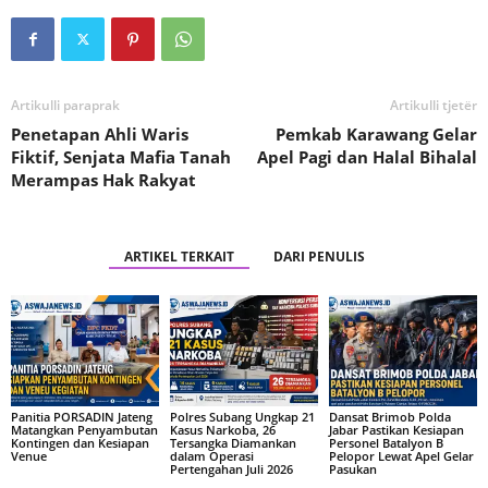
Artikulli paraprak
Artikulli tjetër
Penetapan Ahli Waris
Pemkab Karawang Gelar
Fiktif, Senjata Mafia Tanah
Apel Pagi dan Halal Bihalal
Merampas Hak Rakyat
ARTIKEL TERKAIT
DARI PENULIS
Panitia PORSADIN Jateng
Polres Subang Ungkap 21
Dansat Brimob Polda
Matangkan Penyambutan
Kasus Narkoba, 26
Jabar Pastikan Kesiapan
Kontingen dan Kesiapan
Tersangka Diamankan
Personel Batalyon B
Venue
dalam Operasi
Pelopor Lewat Apel Gelar
Pertengahan Juli 2026
Pasukan