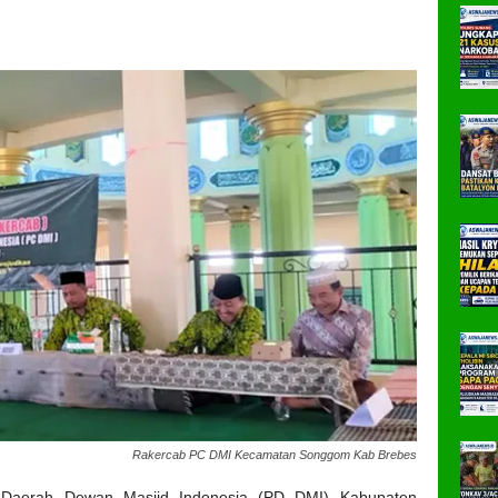
Rakercab PC DMI Kecamatan Songgom Kab Brebes
 Daerah Dewan Masjid Indonesia (PD DMI) Kabupaten