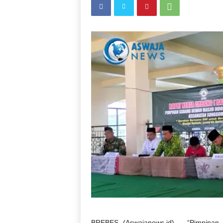
BREBES (Aswajanews.id) – “Pimpinan