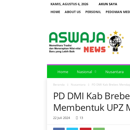
KAMIS, AGUSTUS 6, 2026
AKUN SAYA
HOME
ABOUT US
PERSONIL
PEDOMAN MEDI
a
s
w
a
j
a
n
e
Home
Nasional
Nusantara
w
s
Beranda
Nusantara
PD DMI Kab Brebes Mendap
PD DMI Kab Breb
Membentuk UPZ Ma
22 Juli 2024
13