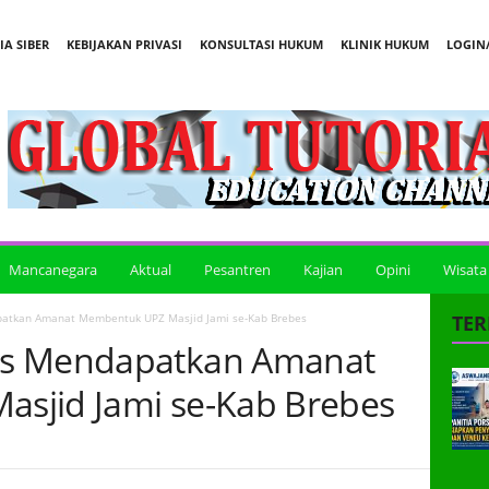
A SIBER
KEBIJAKAN PRIVASI
KONSULTASI HUKUM
KLINIK HUKUM
LOGIN/
Mancanegara
Aktual
Pesantren
Kajian
Opini
Wisata
atkan Amanat Membentuk UPZ Masjid Jami se-Kab Brebes
TER
es Mendapatkan Amanat
sjid Jami se-Kab Brebes