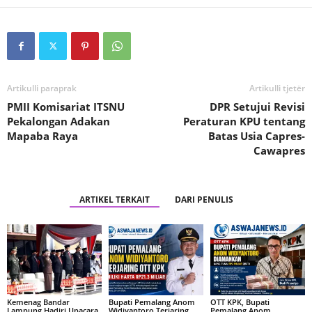
Artikulli paraprak
Artikulli tjetër
PMII Komisariat ITSNU
DPR Setujui Revisi
Pekalongan Adakan
Peraturan KPU tentang
Mapaba Raya
Batas Usia Capres-
Cawapres
ARTIKEL TERKAIT
DARI PENULIS
Kemenag Bandar
Bupati Pemalang Anom
OTT KPK, Bupati
Lampung Hadiri Upacara
Widiyantoro Terjaring
Pemalang Anom