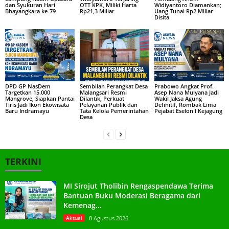
dan Syukuran Hari
OTT KPK, Miliki Harta
Widiyantoro Diamankan;
Bhayangkara ke-79
Rp21,3 Miliar
Uang Tunai Rp2 Miliar
Disita
DPD GP NasDem
Sembilan Perangkat Desa
Prabowo Angkat Prof.
Targetkan 15.000
Malangsari Resmi
Asep Nana Mulyana Jadi
Mangrove, Siapkan Pantai
Dilantik, Perkuat
Wakil Jaksa Agung
Tiris Jadi Ikon Ekowisata
Pelayanan Publik dan
Definitif, Rombak Lima
Baru Indramayu
Tata Kelola Pemerintahan
Pejabat Eselon I Kejagung
Desa
TERKINI
MI Sirojut Tholibin Rengaspendawa Terima
Bantuan Buku Moderasi Beragama dari
Kemenag...
Aktual
8 Agustus 2026