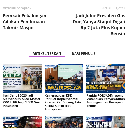
Artikulli paraprak
Artikulli tjetër
Pemkab Pekalongan
Jadi Jubir Presiden Gus
Adakan Pembinaan
Dur, Yahya Staquf Digaji
Takmir Masjid
Rp 2 Juta Plus Kupon
Bensin
ARTIKEL TERKAIT
DARI PENULIS
Hari Santri 2026 Jadi
Kemenag dan KPK
Panitia PORSADIN Jateng
Momentum Akad Massal
Perkuat Implementasi
Matangkan Penyambutan
KPR FLPP bagi 1.000 Guru
Stranas PK, Dorong Tata
Kontingen dan Kesiapan
Pesantren
Kelola Bersih dan
Venue
Transparan