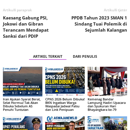
Artikulli paraprak
Artikulli tjetër
Kaesang Gabung PSI,
PPDB Tahun 2023 SMAN 1
Jokowi dan Gibran
Sindang Tuai Polemik di
Terancam Mendapat
Sejumlah Kalangan
Sanksi dari PDIP
ARTIKEL TERKAIT
DARI PENULIS
Iran Ajukan Syarat Berat,
CPNS 2026 Belum Dibuka!
Kemenag Bandar
Selat Hormuz Tak Akan
BKN Ingatkan Warga
Lampung Hadiri Upacara
Dibuka Sebelum AS
Waspadai Jadwal Palsu
dan Syukuran Hari
Penuhi Tuntutan
dan Link Penipuan
Bhayangkara ke-79