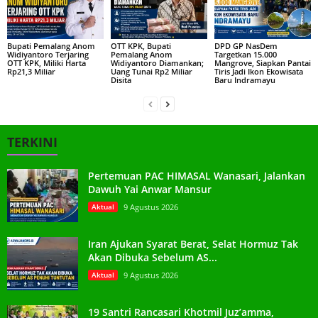
Bupati Pemalang Anom
OTT KPK, Bupati
DPD GP NasDem
Widiyantoro Terjaring
Pemalang Anom
Targetkan 15.000
OTT KPK, Miliki Harta
Widiyantoro Diamankan;
Mangrove, Siapkan Pantai
Rp21,3 Miliar
Uang Tunai Rp2 Miliar
Tiris Jadi Ikon Ekowisata
Disita
Baru Indramayu
TERKINI
Pertemuan PAC HIMASAL Wanasari, Jalankan
Dawuh Yai Anwar Mansur
Aktual
9 Agustus 2026
Iran Ajukan Syarat Berat, Selat Hormuz Tak
Akan Dibuka Sebelum AS...
Aktual
9 Agustus 2026
19 Santri Rancasari Khotmil Juz’amma,