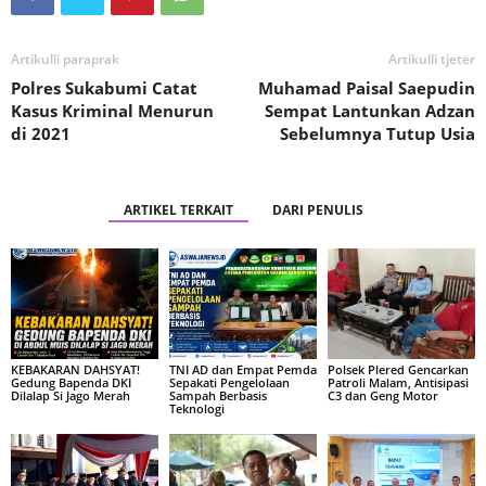
Artikulli paraprak
Artikulli tjetër
Polres Sukabumi Catat
Muhamad Paisal Saepudin
Kasus Kriminal Menurun
Sempat Lantunkan Adzan
di 2021
Sebelumnya Tutup Usia
ARTIKEL TERKAIT
DARI PENULIS
KEBAKARAN DAHSYAT!
TNI AD dan Empat Pemda
Polsek Plered Gencarkan
Gedung Bapenda DKI
Sepakati Pengelolaan
Patroli Malam, Antisipasi
Dilalap Si Jago Merah
Sampah Berbasis
C3 dan Geng Motor
Teknologi