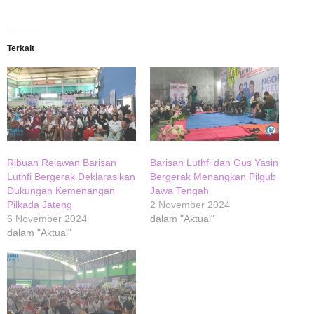
Terkait
Ribuan Relawan Barisan
Barisan Luthfi dan Gus Yasin
Luthfi Bergerak Deklarasikan
Bergerak Menangkan Pilgub
Dukungan Kemenangan
Jawa Tengah
Pilkada Jateng
2 November 2024
6 November 2024
dalam "Aktual"
dalam "Aktual"