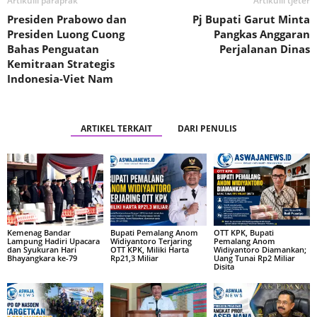
Artikulli paraprak
Artikulli tjetër
Presiden Prabowo dan
Pj Bupati Garut Minta
Presiden Luong Cuong
Pangkas Anggaran
Bahas Penguatan
Perjalanan Dinas
Kemitraan Strategis
Indonesia-Viet Nam
ARTIKEL TERKAIT
DARI PENULIS
Kemenag Bandar
Bupati Pemalang Anom
OTT KPK, Bupati
Lampung Hadiri Upacara
Widiyantoro Terjaring
Pemalang Anom
dan Syukuran Hari
OTT KPK, Miliki Harta
Widiyantoro Diamankan;
Bhayangkara ke-79
Rp21,3 Miliar
Uang Tunai Rp2 Miliar
Disita