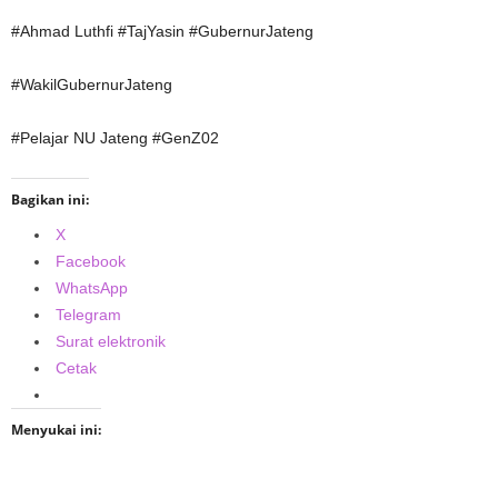
#Ahmad Luthfi #TajYasin #GubernurJateng
#WakilGubernurJateng
#Pelajar NU Jateng #GenZ02
Bagikan ini:
X
Facebook
WhatsApp
Telegram
Surat elektronik
Cetak
Menyukai ini: