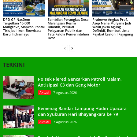
DPD GP NasDem
Sembilan Perangkat Desa
Prabowo Angkat Prof.
Targetkan 15.000
Malangsari Resmi
Asep Nana Mulyana Jadi
Mangrove, Siapkan Pantai
Dilantik, Perkuat
Wakil Jaksa Agung
Tiris Jadi Ikon Ekowisata
Pelayanan Publik dan
Definitif, Rombak Lima
Baru Indramayu
Tata Kelola Pemerintahan
Pejabat Eselon I Kejagung
Desa
TERKINI
Polsek Plered Gencarkan Patroli Malam,
Antisipasi C3 dan Geng Motor
Aktual
7 Agustus 2026
Kemenag Bandar Lampung Hadiri Upacara
dan Syukuran Hari Bhayangkara ke-79
Aktual
7 Agustus 2026