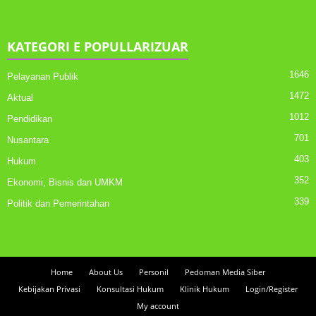
KATEGORI E POPULLARIZUAR
1646
Pelayanan Publik
1472
Aktual
1012
Pendidikan
701
Nusantara
403
Hukum
352
Ekonomi, Bisnis dan UMKM
339
Politik dan Pemerintahan
Home
About Us
Personil
Pedoman Media Siber
Kebijakan Privasi
Konsultasi Hukum
Klinik Hukum
Login/Register
My account