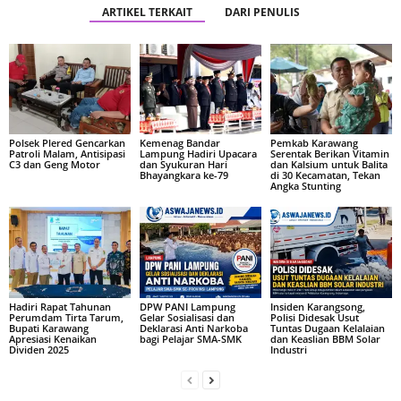
ARTIKEL TERKAIT
DARI PENULIS
Polsek Plered Gencarkan
Kemenag Bandar
Pemkab Karawang
Patroli Malam, Antisipasi
Lampung Hadiri Upacara
Serentak Berikan Vitamin
C3 dan Geng Motor
dan Syukuran Hari
dan Kalsium untuk Balita
Bhayangkara ke-79
di 30 Kecamatan, Tekan
Angka Stunting
Hadiri Rapat Tahunan
DPW PANI Lampung
Insiden Karangsong,
Perumdam Tirta Tarum,
Gelar Sosialisasi dan
Polisi Didesak Usut
Bupati Karawang
Deklarasi Anti Narkoba
Tuntas Dugaan Kelalaian
Apresiasi Kenaikan
bagi Pelajar SMA-SMK
dan Keaslian BBM Solar
Dividen 2025
Industri