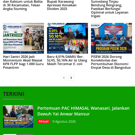
dan Kalsium untuk Balita
Bupati Karawang
Sumedang Tinjau
di 30 Kecamatan, Tekan
Apresiasi Kenaikan
Bendung Rengrang,
Angka Stunting
Dividen 2025
Pastikan Berfungsi
Optimal untuk Layanan
Irigasi
Hari Santri 2026 Jadi
Baru 4,01% DAMIU Ber-
PISEW 2026 Dorong
Momentum Akad Massal
SLHS, 50,16% Air Isi Ulang
Konektivitas dan
KPR FLPP bagi 1.000 Guru
Masih Tercemar E. coli
Pertumbuhan Ekonomi
Pesantren
Empat Desa di Bangodua
TERKINI
Pertemuan PAC HIMASAL Wanasari, Jalankan
Dawuh Yai Anwar Mansur
Aktual
9 Agustus 2026