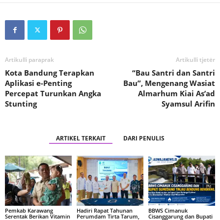
Artikulli paraprak
Artikulli tjetër
Kota Bandung Terapkan
“Bau Santri dan Santri
Aplikasi e-Penting
Bau”, Mengenang Wasiat
Percepat Turunkan Angka
Almarhum Kiai As’ad
Stunting
Syamsul Arifin
ARTIKEL TERKAIT
DARI PENULIS
Pemkab Karawang
Hadiri Rapat Tahunan
BBWS Cimanuk
Serentak Berikan Vitamin
Perumdam Tirta Tarum,
Cisanggarung dan Bupati