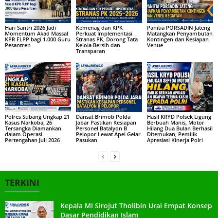
Hari Santri 2026 Jadi
Kemenag dan KPK
Panitia PORSADIN Jateng
Momentum Akad Massal
Perkuat Implementasi
Matangkan Penyambutan
KPR FLPP bagi 1.000 Guru
Stranas PK, Dorong Tata
Kontingen dan Kesiapan
Pesantren
Kelola Bersih dan
Venue
Transparan
Polres Subang Ungkap 21
Dansat Brimob Polda
Hasil KRYD Polsek Ligung
Kasus Narkoba, 26
Jabar Pastikan Kesiapan
Berbuah Manis, Motor
Tersangka Diamankan
Personel Batalyon B
Hilang Dua Bulan Berhasil
dalam Operasi
Pelopor Lewat Apel Gelar
Ditemukan, Pemilik
Pertengahan Juli 2026
Pasukan
Apresiasi Kinerja Polri
TERKINI
Kepala MI Sirojut Tholibin Urai Empat Konsep
Dasar Pendidikan Islam