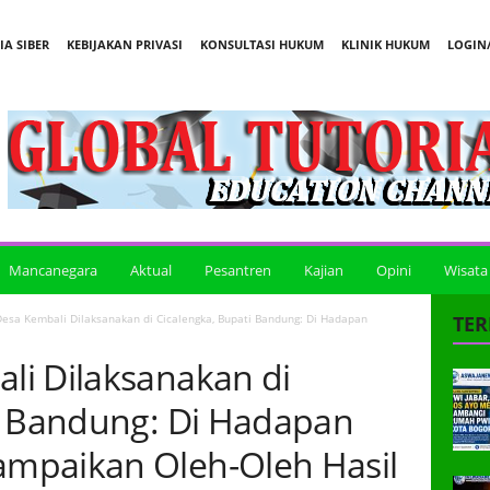
A SIBER
KEBIJAKAN PRIVASI
KONSULTASI HUKUM
KLINIK HUKUM
LOGIN/
Mancanegara
Aktual
Pesantren
Kajian
Opini
Wisata
esa Kembali Dilaksanakan di Cicalengka, Bupati Bandung: Di Hadapan
TER
li Dilaksanakan di
i Bandung: Di Hadapan
mpaikan Oleh-Oleh Hasil