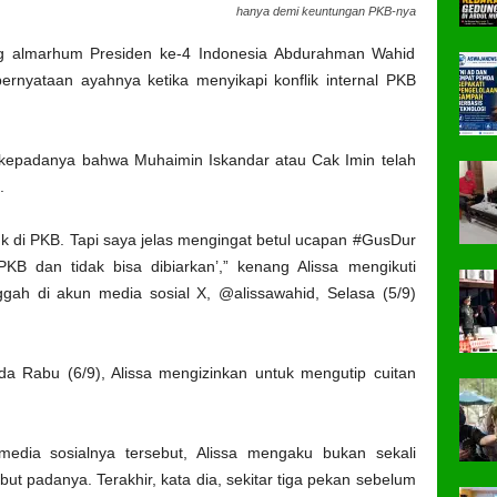
hanya demi keuntungan PKB-nya
ng almarhum Presiden ke-4 Indonesia Abdurahman Wahid
pernyataan ayahnya ketika menyikapi konflik internal PKB
ra kepadanya bahwa Muhaimin Iskandar atau Cak Imin telah
.
k di PKB. Tapi saya jelas mengingat betul ucapan #GusDur
KB dan tidak bisa dibiarkan’,” kenang Alissa mengikuti
gah di akun media sosial X, @alissawahid, Selasa (5/9)
a Rabu (6/9), Alissa mengizinkan untuk mengutip cuitan
edia sosialnya tersebut, Alissa mengaku bukan sekali
t padanya. Terakhir, kata dia, sekitar tiga pekan sebelum