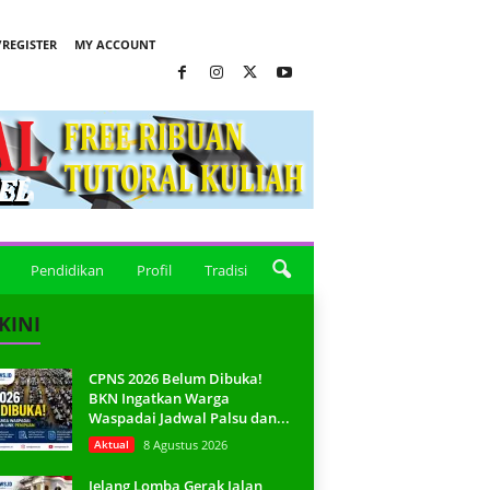
REGISTER
MY ACCOUNT
Pendidikan
Profil
Tradisi
KINI
CPNS 2026 Belum Dibuka!
BKN Ingatkan Warga
Waspadai Jadwal Palsu dan...
Aktual
8 Agustus 2026
Jelang Lomba Gerak Jalan