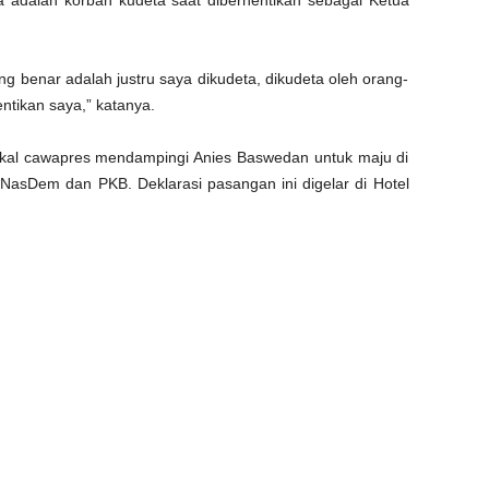
 adalah korban kudeta saat diberhentikan sebagai Ketua
g benar adalah justru saya dikudeta, dikudeta oleh orang-
tikan saya,” katanya.
bakal cawapres mendampingi Anies Baswedan untuk maju di
 NasDem dan PKB. Deklarasi pasangan ini digelar di Hotel