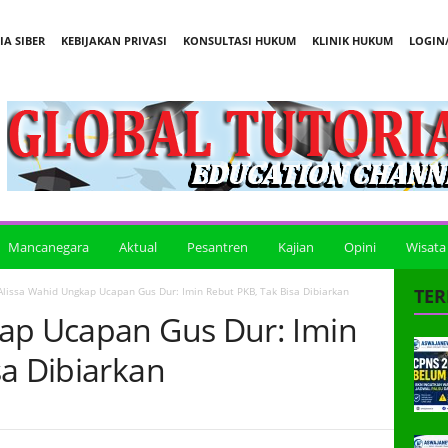
A SIBER
KEBIJAKAN PRIVASI
KONSULTASI HUKUM
KLINIK HUKUM
LOGIN/
Mancanegara
Aktual
Pesantren
Kajian
Opini
Wisata
Alissa Wahid Ungkap Ucapan Gus Dur: Imin Rebut PKB, Tak Bisa Dibiarkan
TER
ap Ucapan Gus Dur: Imin
sa Dibiarkan