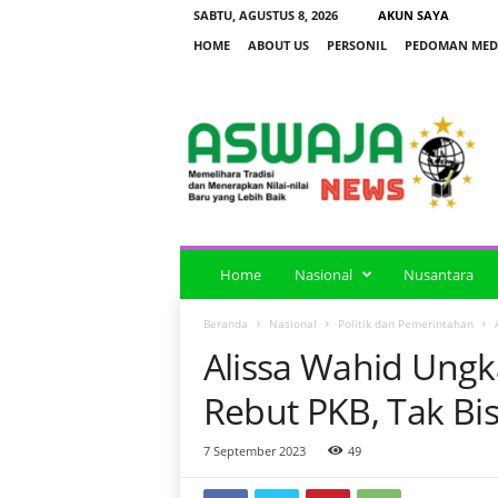
SABTU, AGUSTUS 8, 2026
AKUN SAYA
HOME
ABOUT US
PERSONIL
PEDOMAN MEDI
a
s
w
a
j
a
n
e
Home
Nasional
Nusantara
w
s
Beranda
Nasional
Politik dan Pemerintahan
Alissa Wahid Ungk
Rebut PKB, Tak Bi
7 September 2023
49