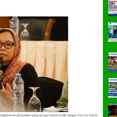
ngeluarkan pernyataan yang tak jujur terkait konflik dengan Gus Dur kala itu