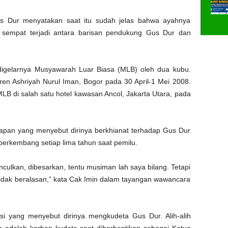
s Dur menyatakan saat itu sudah jelas bahwa ayahnya
KB sempat terjadi antara barisan pendukung Gus Dur dan
digelarnya Musyawarah Luar Biasa (MLB) oleh dua kubu.
n Ashriyah Nurul Iman, Bogor pada 30 April-1 Mei 2008.
B di salah satu hotel kawasan Ancol, Jakarta Utara, pada
apan yang menyebut dirinya berkhianat terhadap Gus Dur
u berkembang setiap lima tahun saat pemilu.
nculkan, dibesarkan, tentu musiman lah saya bilang. Tetapi
 tidak beralasan,” kata Cak Imin dalam tayangan wawancara
.
i yang menyebut dirinya mengkudeta Gus Dur. Alih-alih