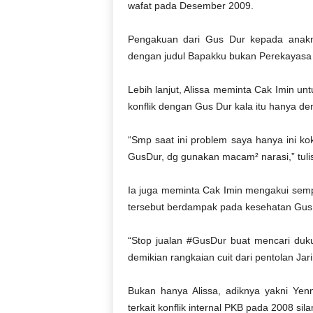
wafat pada Desember 2009.
Pengakuan dari Gus Dur kepada anakny
dengan judul Bapakku bukan Perekayasa K
Lebih lanjut, Alissa meminta Cak Imin unt
konflik dengan Gus Dur kala itu hanya d
“Smp saat ini problem saya hanya ini ko
GusDur, dg gunakan macam² narasi,” tulis
Ia juga meminta Cak Imin mengakui sempa
tersebut berdampak pada kesehatan Gus D
“Stop jualan #GusDur buat mencari duku
demikian rangkaian cuit dari pentolan Jar
Bukan hanya Alissa, adiknya yakni Ye
terkait konflik internal PKB pada 2008 sil