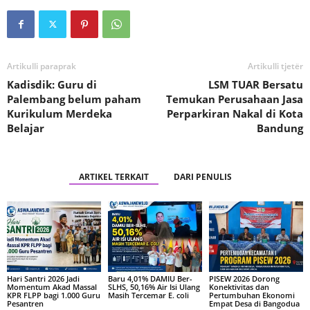
Artikulli paraprak
Artikulli tjetër
Kadisdik: Guru di
LSM TUAR Bersatu
Palembang belum paham
Temukan Perusahaan Jasa
Kurikulum Merdeka
Perparkiran Nakal di Kota
Belajar
Bandung
ARTIKEL TERKAIT
DARI PENULIS
Hari Santri 2026 Jadi
Baru 4,01% DAMIU Ber-
PISEW 2026 Dorong
Momentum Akad Massal
SLHS, 50,16% Air Isi Ulang
Konektivitas dan
KPR FLPP bagi 1.000 Guru
Masih Tercemar E. coli
Pertumbuhan Ekonomi
Pesantren
Empat Desa di Bangodua