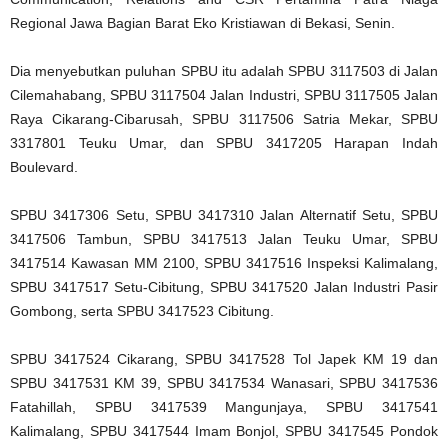
Regional Jawa Bagian Barat Eko Kristiawan di Bekasi, Senin.
Dia menyebutkan puluhan SPBU itu adalah SPBU 3117503 di Jalan
Cilemahabang, SPBU 3117504 Jalan Industri, SPBU 3117505 Jalan
Raya Cikarang-Cibarusah, SPBU 3117506 Satria Mekar, SPBU
3317801 Teuku Umar, dan SPBU 3417205 Harapan Indah
Boulevard.
SPBU 3417306 Setu, SPBU 3417310 Jalan Alternatif Setu, SPBU
3417506 Tambun, SPBU 3417513 Jalan Teuku Umar, SPBU
3417514 Kawasan MM 2100, SPBU 3417516 Inspeksi Kalimalang,
SPBU 3417517 Setu-Cibitung, SPBU 3417520 Jalan Industri Pasir
Gombong, serta SPBU 3417523 Cibitung.
SPBU 3417524 Cikarang, SPBU 3417528 Tol Japek KM 19 dan
SPBU 3417531 KM 39, SPBU 3417534 Wanasari, SPBU 3417536
Fatahillah, SPBU 3417539 Mangunjaya, SPBU 3417541
Kalimalang, SPBU 3417544 Imam Bonjol, SPBU 3417545 Pondok