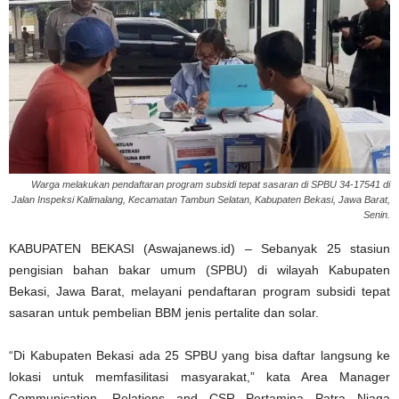
Warga melakukan pendaftaran program subsidi tepat sasaran di SPBU 34-17541 di
Jalan Inspeksi Kalimalang, Kecamatan Tambun Selatan, Kabupaten Bekasi, Jawa Barat,
Senin.
KABUPATEN BEKASI (Aswajanews.id) – Sebanyak 25 stasiun
pengisian bahan bakar umum (SPBU) di wilayah Kabupaten
Bekasi, Jawa Barat, melayani pendaftaran program subsidi tepat
sasaran untuk pembelian BBM jenis pertalite dan solar.
“Di Kabupaten Bekasi ada 25 SPBU yang bisa daftar langsung ke
lokasi untuk memfasilitasi masyarakat,” kata Area Manager
Communication, Relations and CSR Pertamina Patra Niaga